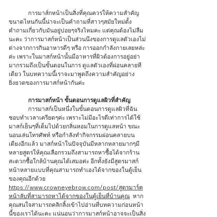
	การมาส์กหน้าเป็นสิ่งที่คุณควรให้ความสำคัญ
ขนาดไหนกันนี้น่าจะเป็นคำถามที่สาวๆสมัยใหม่ตั้ง
คำถามเกี่ยวกับมันอยู่บ่อยๆจริงไหมคะ แต่คุณต้องไม่ลืม
นะคะ ว่าการมาสก์หน้าเป็นส่วนนึงของการดูแลตัวเองไม่
ต่างจากการกินอาหารดีๆ หรือ การออกกำลังกายเลยหล่ะ
ค่ะ เพราะในมาสก์หน้านั้นมีอาหารที่ผิวต้องการอยู่อย่า
มากรวมถึงเป็นขั้นตอนในการ ดูแลตัวเองที่ผ่อนคลายที
เดียว ในบทความนี้เราจะมาพูดถึงความสำคัญอย่าง
ยิ่งยวดของการมาสก์หน้ากันค่ะ 
	การมาสก์หน้า ขั้นตอนการดูแลผิวที่สำคัญ 
	การมาสก์เป็นหนึ่งในขั้นตอนการดูแลผิวที่ฉัน
ชอบทำเวลาเครียดๆค่ะ เพราะไม่มีอะไรดีเท่าการได้ใช้
มาสก์เย็นๆที่เต็มไปด้วยกลิ่นหอมในการดูแลหน้า ขณะ
นอนเล่นโทรศัพท์ หรือกำลังทำกิจกรรมผ่อนคลายบน
เตียงอีกแล้ว มาสก์หน้าในปัจจุบันมีหลากหลายมากๆมี
หลายสูตรให้คุณเลือกรวมถึงสามารถหาซื้อได้จากร้าน
สะดวกซื้อใกล้บ้านคุณได้เสมอค่ะ อีกทั้งยังมีสูตรมาสก์
หน้าหลายแบบที่คุณสามารถทำเองได้จากของในตู้เย็น
ของคุณอีกด้วย 
https://www.crowneyebrow.com/post/สูตรมาร์ค
หน้าลับที่สามารถหาได้จากของในตู้เย็นที่บ้านคุณ
  หาก
คุณสนใจสามารถคลิกลิ้งเข้าไปอ่านที่บทความก่อนหน้า
นี้ของเราได้นะคะ แน่นอนว่าการมาสก์หน้าอาจจะเป็นสิ่ง