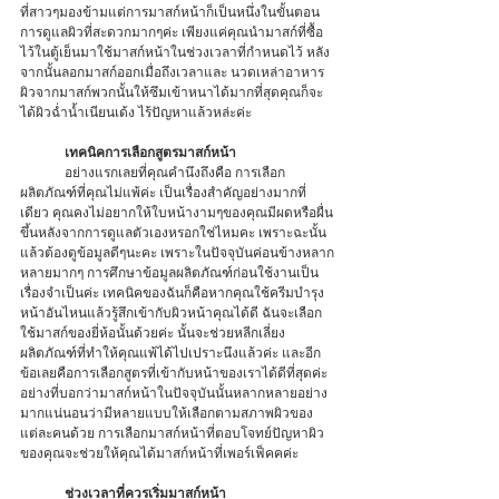
ที่สาวๆมองข้ามแต่การมาสก์หน้าก็เป็นหนึ่งในขั้นตอน
การดูแลผิวที่สะดวกมากๆค่ะ เพียงแค่คุณนำมาสก์ที่ซื้อ
ไว้ในตู้เย็นมาใช้มาสก์หน้าในช่วงเวลาที่กำหนดไว้ หลัง
จากนั้นลอกมาสก์ออกเมื่อถึงเวลาและ นวดเหล่าอาหาร
ผิวจากมาสก์พวกนั้นให้ซึมเข้าหนาได้มากที่สุดคุณก็จะ
ได้ผิวฉ่ำน้ำเนียนเด้ง ไร้ปัญหาแล้วหล่ะค่ะ
เทคนิคการเลือกสูตรมาสก์หน้า
	อย่างแรกเลยที่คุณคำนึงถึงคือ การเลือก
ผลิตภัณฑ์ที่คุณไม่แพ้ค่ะ เป็นเรื่องสำคัญอย่างมากที่
เดียว คุณคงไม่อยากให้ใบหน้างามๆของคุณมีผดหรือผื่น
ขึ้นหลังจากการดูแลตัวเองหรอกใช่ไหมคะ เพราะฉะนั้น
แล้วต้องดูข้อมูลดีๆนะคะ เพราะในปัจจุบันค่อนข้างหลาก
หลายมากๆ การศึกษาข้อมูลผลิตภัณฑ์ก่อนใช้งานเป็น
เรื่องจำเป็นค่ะ เทคนิคของฉันก็คือหากคุณใช้ครีมบำรุง
หน้าอันไหนแล้วรู้สึกเข้ากับผิวหน้าคุณได้ดี ฉันจะเลือก
ใช้มาสก์ของยี่ห้อนั้นด้วยค่ะ นั้นจะช่วยหลีกเลี่ยง 
ผลิตภัณฑ์ที่ทำให้คุณแพ้ได้ไปเปราะนึงแล้วค่ะ และอีก
ข้อเลยคือการเลือกสูตรที่เข้ากับหน้าของเราได้ดีที่สุดค่ะ
อย่างที่บอกว่ามาสก์หน้าในปัจจุบันนั้นหลากหลายอย่าง
มากแน่นอนว่ามีหลายแบบให้เลือกตามสภาพผิวของ
แต่ละคนด้วย การเลือกมาสก์หน้าที่ตอบโจทย์ปัญหาผิว
ของคุณจะช่วยให้คุณได้มาสก์หน้าที่เพอร์เฟ็คคค่ะ 
ช่วงเวลาที่ควรเริ่มมาสก์หน้า