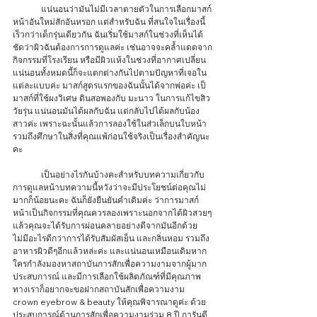
	แน่นอนว่ามันไม่มีเวลาตายตัวในการเลือกมาสก์
หน้าอันใหม่สักอันหรอก แต่สำหรับฉัน ที่สนใจในเรื่องนี้
เร็วกว่าเด็กรุ่นเดียวกัน ฉันเริ่มใช้มาสก์ในช่วงที่เห็นได้
ชัดว่าผิวฉันต้องการการดูแลค่ะ เช่นอาจจะคล้ำแดดจาก
กิจกรรมที่โรงเรียน หรือมีผิวแห้งในช่วงที่อากาศเปลี่ยน 
แน่นอนทั้งหมดนี้ก็จะแตกต่างกันไปตามปัญหาที่เจอใน
แต่ละแบบค่ะ มาสก์สูตรแรกของฉันนั้นได้จากพ่อค่ะ เป็
มาสก์ที่ใช้ผงวิเศษ ดินสอพองกับ มะนาว ในการแก้ไขสิว
วัยรุ่น แน่นอนมันได้ผลกับฉัน แต่กลับไปได้ผลกับน้อง
สาวค่ะ เพราะฉะนั้นแล้วการลองใช้ในส่วเล็กบนใบหน้า
รวมถึงศึกษาในสิ่งที่คุณแพ้ก่อนใช้จริงเป็นเรื่องสำคัญนะ
คะ 
	เป็นอย่างไรกันบ้างคะสำหรับบทความเกี่ยวกับ
การดูแลหน้าบทความนี้หวังว่าจะมีประโยชน์ต่อคุณไม่
มากก็น้อยนะคะ ฉันก็ยังยืนยันคำเดิมค่ะ ว่าการมาสก์
หน้าเป็นกิจกรรมที่คุณควรลองเพราะนอกจากได้ผิวสวยๆ
แล้วคุณจะได้รับการผ่อนคลายอย่างดีจากมันอีกด้วย 
ไม่มีอะไรดีกว่าการได้รับสัมผัสเย็น และกลิ่นหอม รวมถึง
อาหารผิวดีๆอีกแล้วหล่ะค่ะ และแน่นอนเหมือนเดิมหาก
ใครกำลังมองหาสถาบันการสักเพื่อความงามจากผู้มาก
ประสบการณ์ และมีการเลือกใช้ผลิตภัณฑ์ที่มีคุณภาพ
ทางเราก็อยากจะขอฝากสถาบันสักเพื่อความงาม 
crown eyebrow & beauty ให้คุณพิจารณาดูค่ะ ด้วย
ประสบการณ์ด้านการสักเพื่อความงามร่วม 8 ปี การันตี