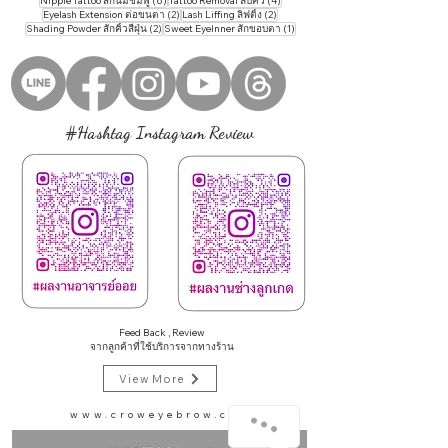
Nipple Tattoo สักนมชมพู
(6)
Tattoo ​Removal ลบคิ้ว
(4)
2 กระทู้
2 กระทู้
Eyelash Extension ต่อขนตา
(2)
Lash Liffing ลิฟติ้ง
(2)
2 กระทู้
1 กระทู้
Shading Powder สักคิ้วสีฝุ่น
(2)
Sweet EyeInner สักขอบตา
(1)
#Hashtag Instagram Review
Feed Back , Review
จากลูกค้าที่ใช้บริการจากทางร้าน
View More
www.croweyebrow.com