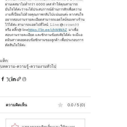
ผ่านเคสมาไม่ต่ำกว่า 6000 เคส ทำให้คุณสามารถ
มั่นใจได้ค่ะว่าจะได้ประสบการณ์ด้านการสักเพื่อความ
งามที่เปี่ยมไปด้วยคุณภาพกลับไปแน่นอนค่ะ หากสนใจ
อยากสอบถามรายละเอียดสามารถแอดไลน์ของทางร้าน
ไว้ได้ค่ะ สามารถแอดไปที่ไลน์  𝙻𝚒𝚗𝚎:@𝚌𝚛𝚘𝚠𝚗𝟿𝟿 
หรือ คลิ๊ก@ line
https://lin.ee/chW8khZ
  มาเพื่อ
สอบถามรายละเอียด และซักถามข้อสงสัยได้ค่ะ จะมีแอ
ดมินสาวคอยตอบข้อซักถามของลูกค้า เพื่อประกอบการ
ตัดสินใจให้ค่ะ    
แท็ก:
บทความ-ความรู้-ความงามทั่วไป
ความคิดเห็น
0.0 / 5 (0)
แสดงความคิดเห็นและให้คะแนน...