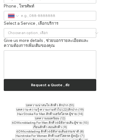
Phone , โทรศัพท์
Select a Service , เลือกบริการ
Give us more details , ช่วยบอกรายละเอียดและ
ความต้องการเพิ่มเติมของคุณ
Request a Quote , ส่ง
51 กระทู้
บทความน่าสนใจ สักคิ้ว สักปาก
(51)
22 กระทู้
19 กระทู้
บทความ-ความรู้-ความงามทั่วไป
(22)
สักปาก
(19)
14 กระทู้
HairStroke For Men สักคิ้วแฮร์สโตรค ผู้ชาย
(14)
12 กระทู้
บทความยอดนิยม
(12)
10 กระทู้
6DMicroblading For Men สักคิ้ว6มิติลายเส้น ผู้ชาย
(10)
9 กระทู้
เรียนสักคิ้ว สอนสักคิ้ว
(9)
8 กระทู้
6DMicroblading สักคิ้ว6มิติลายเส้นธรรมชาติ
(8)
7 กระทู้
Hairstroke For Women สักคิ้วแฮร์โสตรค ผู้หญิง
(7)
6 กระทู้
4 กระทู้