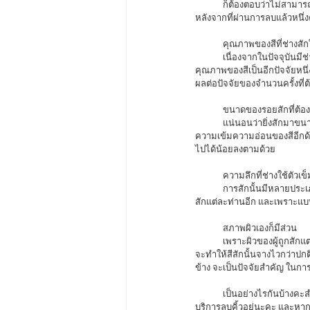
	ก็ต้องตอบว่าไม่สามารถประเมินได้ค่ะ แต่โดยเฉลี่ยโดยทั่วไปแล้วจะอยู่ 3-7 ครั้งค่ะ แต่คราวดีก็คือ สามารถประเมินครั้งคร่าวๆได้ 
หลังจากที่ผ่านการลบแล้วหนึ่ง
	คุณภาพของสีที่ช่างสัก
	เนื่องจากในปัจจุบันมีช่างสักเกิดขึ้นตลอด แน่นอนว่าความหลากหลายในการเลือกใช้สีสักคิ้วก็ต้องต่างกันตามไปด้วย นั้นจึงทำให้
คุณภาพของสีเป็นอีกปัจจัยหนึ่ง
ผลต่อปัจจัยของจำนวนครั้งที่ต
	ขนาดของรอยสักที่ต้
	แน่นอนว่ายิ่งสักมาขนาดใหญ่ ก็ต้องทำให้การลบแต่ละครั้งนั้นยากขึ้นไปด้วย  เพราะนอกจากจะต้องลบให้กว้างขึ้นแล้วยังส่งผลต่อ
ความเข้มความอ่อนของสีอีกด้วย
ไปได้น้อยลงตามด้วย 
	ความลึกที่ช่างใช้ตัวเข
	การสักนั้นมีหลายประเภทค่ะ ใช้อุปกรณ์ก็ต่างกัน แน่นอนว่าความลึกก็ต่างกันตามอุปกรณ์ด้วย และ ก็ยังแตกต่างกันออกไปในช่าง
สักแต่ละท่านอีก และเพราะแบบ
	สภาพผิวเองก็มีส่วน
	เพราะผิวของผู้ถูกสักแต่ละคน ก็มีปัญหาที่ต่างกัน บางคนรับสีดีกว่า ก็จะทำให้สีสักนั้นติดทนกว่า แต่กลับบางคนที่มีผิวค่อนข้งมันก็
จะทำให้สีสักนั้นจางไวกว่าปกติเ
ข้าง จะเป็นปัจจัยสำคัญ ในกา
	เป็นอย่างไรกันบ้างคะสำหรับบทความเกี่ยวกับจำนวนครั้งของการลบในวันนี้หวังว่าจะมีประโยชน์ต่อ ผู้ที่กำลังมองหาร้านที่ให้
บริการลบคิ้วอยู่นะคะ และหาก