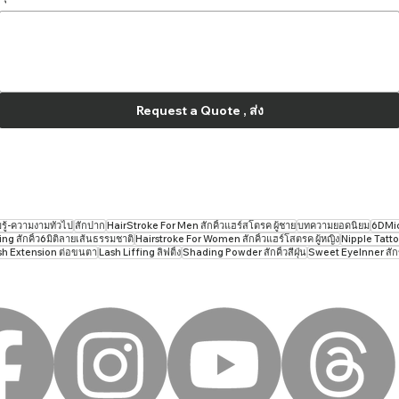
Request a Quote , ส่ง
ู้-ความงามทั่วไป
สักปาก
HairStroke For Men สักคิ้วแฮร์สโตรค ผู้ชาย
บทความยอดนิยม
6DMicr
g สักคิ้ว6มิติลายเส้นธรรมชาติ
Hairstroke For Women สักคิ้วแฮร์โสตรค ผู้หญิง
Nipple Tatto
sh Extension ต่อขนตา
Lash Liffing ลิฟติ้ง
Shading Powder สักคิ้วสีฝุ่น
Sweet EyeInner สั