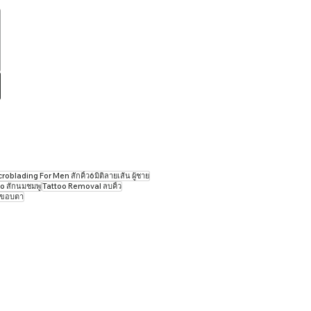
oblading For Men สักคิ้ว6มิติลายเส้น ผู้ชาย
o สักนมชมพู
Tattoo ​Removal ลบคิ้ว
กขอบตา