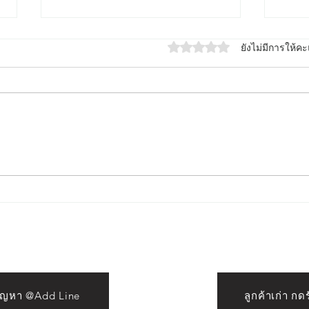
ได้รับ 0 เต็ม 5 ดาว
ยังไม่มีการให้
ต่อม
The Art of Restoration : คืน
ความงามให้คิ้ว แก้ไขคิ้ว ลบคิ้ว
ด้วย Laser กรุงเทพ โดยอาจาร
ย์ออย Crown Eyebrows &
Beauty
ปัญหา @Add Line
ลูกค้าเก่า ก