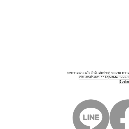
บทความน่าสนใจ สักคิ้ว สักปาก
บทความ-ความร
เรียนสักคิ้ว สอนสักคิ้ว
6DMicrobladin
Eyela