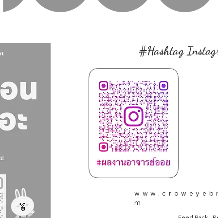
#Hashtag Instag
www.croweyeb
m
Feed Back , R