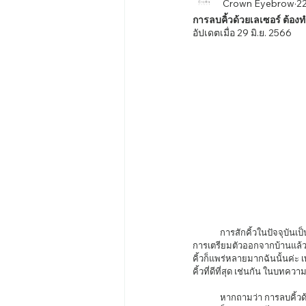
Crown Eyebrow
22
การลบคิ้วด้วยเลเซอร์ ต้องท
อัปเดตเมื่อ
29 มิ.ย. 2566
	การสักคิ้วในปัจจุบันเป็นเทรนด์ความงามที่แพร่หลายอย่างมากค่ะ เพราะนอกจากที่จะประหยัดเวลาในการใช้ชีวิตประจำวันใน
การเตรียมตัวออกจากบ้านแล้ว 
คิ้วก็แพร่หลายมากฉันนั้นค่ะ
คิ้วที่ดีที่สุด เช่นกัน ในบทคว
	หากถามว่า การลบคิ้วด