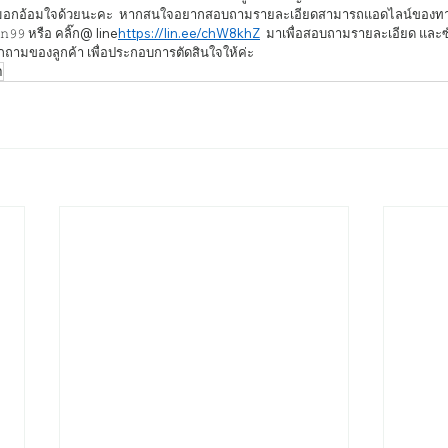
อมอกอ้อมใจด้วยนะคะ  หากสนใจอยากสอบถามรายละเอียดสามารถแอดไลน์ของทางร
𝚗𝟿𝟿 หรือ คลิ๊ก@ line
https://lin.ee/chW8khZ
  มาเพื่อสอบถามรายละเอียด และซ
ามของลูกค้า เพื่อประกอบการตัดสินใจให้ค่ะ 
า