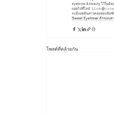
eyebrow & beauty ไว้ในอ้
แอดไปที่ไลน์  𝙻𝚒𝚗𝚎:@𝚌𝚛𝚘𝚠
จะมีแอดมินสาวคอยตอบข้อซักถ
Sweet EyeInner สักขอบต
โพสต์ที่คล้ายกัน