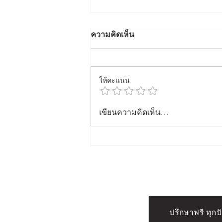
ความคิดเห็น
ให้คะแนน
สักคิ้วที่ไหนดี ปี 2569 – แนะนำ
เขียนความคิดเห็น…
ร้าน Crown Eyebrows &
Beauty ร้านสักคิ้วมืออาชีพใน
กรุงเทพฯ
ปรึกษาฟรี ทุก