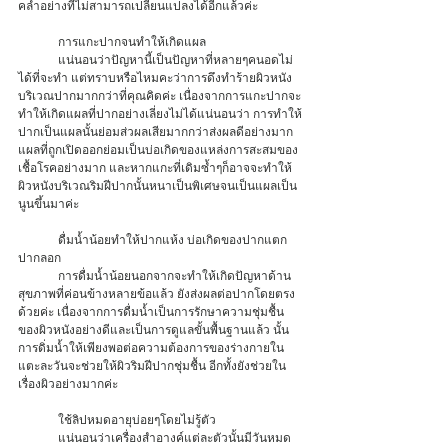
คล้ำอย่างที่ไม่สามารถเปลี่ยนแปลงได้อีกแล้วค่ะ 
	การแกะปากจนทำให้เกิดแผล
	แน่นอนว่าปัญหานี้เป็นปัญหาที่หลายๆคนอดไม่
ได้ที่จะทำ แต่ทราบหรือไหมคะว่าการดึงทำร้ายผิวหนัง
บริเวณปากมากกว่าที่คุณคิดค่ะ เนื่องจากการแกะปากจะ
ทำให้เกิดแผลที่ปากอย่างเลี่ยงไม่ได้แน่นอนว่า การทำให้
ปากเป็นแผลนั้นย่อมส่วผลเสียมากกว่าส่งผลดีอย่างมาก 
แผลที่ถูกเปิดออกย่อมเป็นบ่อเกิดของแหล่งการสะสมของ
เชื้อโรคอย่างมาก และหากแกะที่เดิมซ้ำๆก็อาจจะทำให้
ผิวหนังบริเวณริมฝีปากนั้นหนาเป็นพิเศษจนเป็นแผลเป็น
นูนขึ้นมาค่ะ 
	ดื่มน้ำน้อยทำให้ปากแห้ง บ่อเกิดของปากแตก
ปากลอก
	การดื่มน้ำน้อยนอกจากจะทำให้เกิดปัญหาด้าน
สุขภาพที่ค่อนข้างหลายข้อแล้ว ยังส่งผลต่อปากโดยตรง
ด้วยค่ะ เนื่องจากการดื่มน้ำเป็นการรักษาความชุ่มชื้น
ของผิวหนังอย่างดีและเป็นการดูแลขั้นพื้นฐานแล้ว นั้น
การดิ่มน้ำให้เพียงพอต่อความต้องการของร่างกายใน
แตะละวันจะช่วยให้ผิวริมฝีปากชุ่มชื้น อีกทั้งยังช่วยใน
เรื่องผิวอย่างมากค่ะ
	ใช้ลิปหมดอายุบ่อยๆโดยไม่รู้ตัว
	แน่นอนว่าเครื่องสำอางค์แต่ละตัวนั้นมีวันหมด