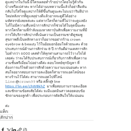
ดูแลปากในวันนี้ มีใครเผลอทำร้ายปากโดยไม่รู้ตัวกัน
บ้างหรือเปล่าคะ หากได้อ่านบทความนี้แล้วก็อย่าลืมหัน
กลับไปใส่ใจดูแลปากให้ดีขึ้นกันดูนะคะไม่แน่ว่าริมฝีปาก
ใหม่หลังจากที่ดูแลอย่างดีแล้วอาจจะดูดีได้อย่าง
มหัศจรรย์เลยหล่ะคะ่ แต่หากใครก็ตามที่ไม่ว่าจะดูแลยัง
ไงก็ไม่มีความคืบหน้าการสักปากก็ช่วยได้ในจุดนี้นะคะ 
หากใครก็ตามที่กำลังมองหาสถาบันสักเพื่อความงามที่มี
การให้บริการสักปากที่เน้นความเป็นธรรมชาติดูชมพู
สุขภาพดีเป็นหลักทางเราก็อยากขอฝากร้าน crown 
eyebrow & beauty ไว้ในอ้อมอกอ้อมใจด้วยนะคะ ด้วย
ประสบการณ์ด้านการสักร่วม 8 ปี การันตีผ่านเคสการสัก
ไม่ตำกว่า 6000 เคสทำให้ทุกท่านสามารถไว้วางใจได้
เลยค่ะ ว่าจะได้รับประสบการณ์เกี่ยวกับการสักเพื่อความ
งามชั้นพรีเมี่ยมไปอย่างดีค่ะ ตอบโจทย์ทุกปัญหา ที่
ต้องการแก้ไขด้วยการสักด้วยความงามแน่นอนค่ะ หาก
สนใจอยากสอบถามรายละเอียดก็สามารถแอดไลน์ของ
ทางร้านไว้ได้ค่ะ สามารถแอดไปที่ไลน์  
𝙻𝚒𝚗𝚎:@𝚌𝚛𝚘𝚠𝚗𝟿𝟿 หรือ คลิ๊ก@ line
https://lin.ee/chW8khZ
  มาเพื่อสอบถามรายละเอียด 
และซักถามข้อสงสัยได้ค่ะ จะมีแอดมินสาวคอยตอบข้อ
ซักถามของลูกค้า เพื่อประกอบการตัดสินใจให้แน่นอน
ค่ะ  
แท็ก:
สักปาก