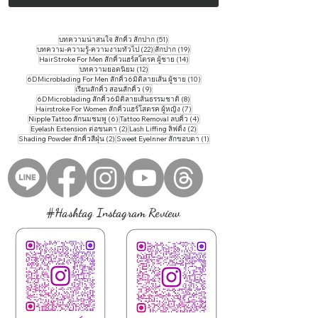
51 กระทู้
บทความน่าสนใจ สักคิ้ว สักปาก
(51)
22 กระทู้
19 กระทู้
บทความ-ความรู้-ความงามทั่วไป
(22)
สักปาก
(19)
14 กระทู้
HairStroke For Men สักคิ้วแฮร์สโตรค ผู้ชาย
(14)
12 กระทู้
บทความยอดนิยม
(12)
10 กระทู้
6DMicroblading For Men สักคิ้ว6มิติลายเส้น ผู้ชาย
(10)
9 กระทู้
เรียนสักคิ้ว สอนสักคิ้ว
(9)
8 กระทู้
6DMicroblading สักคิ้ว6มิติลายเส้นธรรมชาติ
(8)
7 กระทู้
Hairstroke For Women สักคิ้วแฮร์โสตรค ผู้หญิง
(7)
6 กระทู้
4 กระทู้
Nipple Tattoo สักนมชมพู
(6)
Tattoo ​Removal ลบคิ้ว
(4)
2 กระทู้
2 กระทู้
Eyelash Extension ต่อขนตา
(2)
Lash Liffing ลิฟติ้ง
(2)
2 กระทู้
1 กระทู้
Shading Powder สักคิ้วสีฝุ่น
(2)
Sweet EyeInner สักขอบตา
(1)
#Hashtag Instagram Review