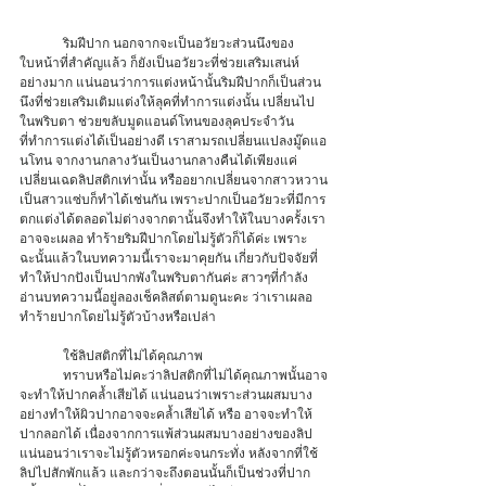
	ริมฝีปาก นอกจากจะเป็นอวัยวะส่วนนึงของ
ใบหน้าที่สำคัญแล้ว ก็ยังเป็นอวัยวะที่ช่วยเสริมเสน่ห์
อย่างมาก แน่นอนว่าการแต่งหน้านั้นริมฝีปากก็เป็นส่วน
นึงที่ช่วยเสริมเติมแต่งให้ลุคที่ทำการแต่งนั้น เปลี่ยนไป
ในพริบตา ช่วยขลับมูดแอนด์โทนของลุคประจำวัน
ที่ทำการแต่งได้เป็นอย่างดี เราสามรถเปลี่ยนแปลงมู๊ดแอ
นโทน จากงานกลางวันเป็นงานกลางคืนได้เพียงแค่
เปลี่ยนเฉดลิปสติกเท่านั้น หรืออยากเปลี่ยนจากสาวหวาน
เป็นสาวแซ่บก็ทำได้เช่นกัน เพราะปากเป็นอวัยวะที่มีการ
ตกแต่งได้ตลอดไม่ต่างจากตานั้นจึงทำให้ในบางครั้งเรา
อาจจะเผลอ ทำร้ายริมฝีปากโดยไม่รู้ตัวก็ได้ค่ะ เพราะ
ฉะนั้นแล้วในบทความนี้เราจะมาคุยกัน เกี่ยวกับปัจจัยที่
ทำให้ปากปังเป็นปากพังในพริบตากันค่ะ สาวๆที่กำลัง
อ่านบทความนี้อยู่ลองเช็คลิสต์ตามดูนะคะ ว่าเราเผลอ
ทำร้ายปากโดยไม่รู้ตัวบ้างหรือเปล่า 
	ใช้ลิปสติกที่ไม่ได้คุณภาพ
	ทราบหรือไม่คะว่าลิปสติกที่ไม่ได้คุณภาพนั้นอาจ
จะทำให้ปากคล้ำเสียได้ แน่นอนว่าเพราะส่วนผสมบาง
อย่างทำให้ผิวปากอาจจะคล้ำเสียได้ หรือ อาจจะทำให้
ปากลอกได้ เนื่องจากการแพ้ส่วนผสมบางอย่างของลิป
แน่นอนว่าเราจะไม่รู้ตัวหรอกค่ะจนกระทั่ง หลังจากที่ใช้
ลิปไปสักพักแล้ว และกว่าจะถึงตอนนั้นก็เป็นช่วงที่ปาก