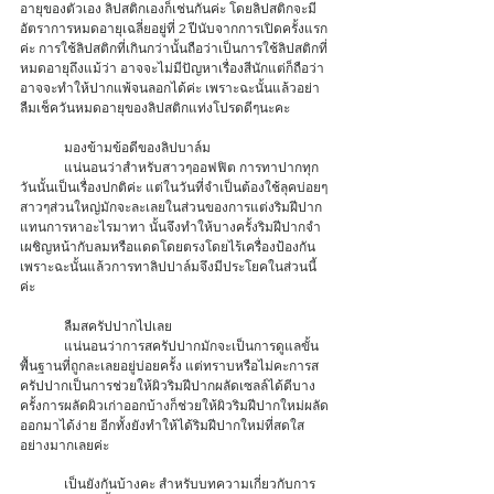
อายุของตัวเอง ลิปสติกเองก็เช่นกันค่ะ โดยลิปสติกจะมี
อัตราการหมดอายุเฉลี่ยอยู่ที่ 2 ปีนับจากการเปิดครั้งแรก
ค่ะ การใช้ลิปสติกที่เกินกว่านั้นถือว่าเป็นการใช้ลิปสติกที่
หมดอายุถึงแม้ว่า อาจจะไม่มีปัญหาเรื่องสีนักแต่ก็ถือว่า 
อาจจะทำให้ปากแพ้จนลอกได้ค่ะ เพราะฉะนั้นแล้วอย่า
ลืมเช็ควันหมดอายุของลิปสติกแท่งโปรดดีๆนะคะ
	มองข้ามข้อดีของลิปบาล์ม
	แน่นอนว่าสำหรับสาวๆออฟฟิต การทาปากทุก
วันนั้นเป็นเรื่องปกติค่ะ แต่ในวันที่จำเป็นต้องใช้ลุคบ่อยๆ
สาวๆส่วนใหญ่มักจะละเลยในส่วนของการแต่งริมฝีปาก
แทนการหาอะไรมาทา นั้นจึงทำให้บางครั้งริมฝีปากจำ
เผชิญหน้ากับลมหรือแดดโดยตรงโดยไร้เครื่องป้องกัน 
เพราะฉะนั้นแล้วการทาลิปปาล์มจึงมีประโยคในส่วนนี้
ค่ะ 
	ลืมสครัปปากไปเลย 
	แน่นอนว่าการสครัปปากมักจะเป็นการดูแลขั้น
พื้นฐานที่ถูกละเลยอยู่บ่อยครั้ง แต่ทราบหรือไม่คะการส
ครัปปากเป็นการช่วยให้ผิวริมฝีปากผลัดเซลล์ได้ดีบาง
ครั้งการผลัดผิวเก่าออกบ้างก็ช่วยให้ผิวริมฝีปากใหม่ผลัด
ออกมาได้ง่าย อีกทั้งยังทำให้ได้ริมฝีปากใหม่ที่สดใส
อย่างมากเลยค่ะ 
	เป็นยังกันบ้างคะ สำหรับบทความเกี่ยวกับการ