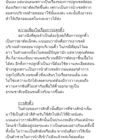
นั้นเอง แต่แน่นอนเพราะเป็นเรื่องของการปลูกเซลล์ย่อม
ต้องเกิดการผ่าตัดเกิดขึ้นค่ะ เพราะเป็นการนำเซลล์ราก
ผมตรงบริเวณท้ายทอยมาใช้นั้นเองค่ะ และนั้นจึงอาจจะ
ทำให้เกิดรอยแผลในระยะยาวได้ค่ะ 
ความเสี่ยงในเรื่องการปลูกคิ้ว
	อย่างนึงที่คุณจำเป็นต้องรู้เลยก็คือการปลูกคิ้ว
เป็นการผ่าตัดเล็กค่ะ แน่นอนว่ามันคือการเอาเซลล์
บริเวณท้ายทอยมาปลูกบริเวณคิ้ว ในกรณีที่คุณไว้ผม
ยาว ในส่วนตรงนี้จะไม่ค่อยมีปัญหานัก แต่หากคุณตัดผม
สั้น ก็อาจจะเห็นบาดแผลบริเวณที่มีการตัดเอาชิ้นเนื้อไป
ได้ค่ะ อีกทั้งการปลูกคิ้วเป็นงานี่ต้องใช้ความละเอียดค่อน
ข้างๆสูงเพราะเป็นการนำตัวเซลล์รากผมค่อยๆทำการ
ปลูกไปที่บริเวณขนคิ้วที่ละเส้นๆ ไปเรื่ยยๆจนเต็ม และ
ไม่ใช่แค่ว่าจะปักได้เลยตรงๆแต่ต้องมีการวางแผนถึง
ความลากชันที่ไม่เท่ากันเพื่อให้คิ้วออกมาดูเป็น
ธรรมชาติเหมือนขนคิ้วจริงมากขึ้นค่ะ 
การสักคิ้ว
	ในส่วนของการสักคิ้วนั้นคือการที่ช่างสักนำเข็ม
มาใช้เป็นตัวนำสีสำหรับใช้สักไปฝังไว้ที่ผิวหนังค่ะ 
แน่นอนว่าการฝังสีกับสักนั้นเป็นประเภทเดียวกันแต่มักจะ
โดนเข้าในผิดอยู่บ่อยๆนะคะว่าเป็นคนละอย่างกันแต่ทั้งนี้
ทั้งนั้น ไม่ว่าจะเป็นสักฝังหรือเพ้น หากมันคือการใช้เข็ม
เป็นตัวช่วยในการนำสีเข้าไปฝังแล้วหล่ะก็ย่อมต้อง