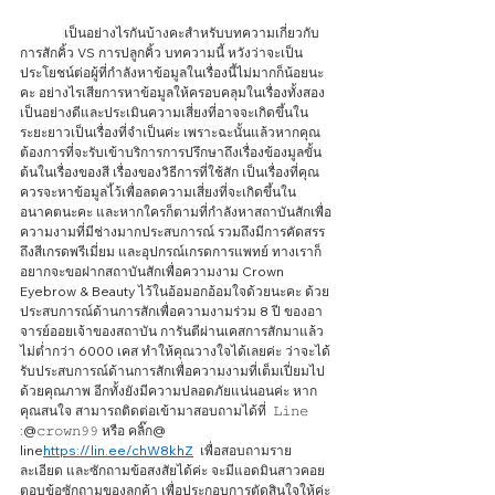
	เป็นอย่างไรกันบ้างคะสำหรับบทความเกี่ยวกับ
การสักคิ้ว VS การปลูกคิ้ว บทความนี้ หวังว่าจะเป็น
ประโยชน์ต่อผู้ที่กำลังหาข้อมูลในเรื่องนี้ไม่มากก็น้อยนะ
คะ อย่างไรเสียการหาข้อมูลให้ครอบคลุมในเรื่องทั้งสอง
เป็นอย่างดีและประเมินความเสี่ยงที่อาจจะเกิดขึ้นใน
ระยะยาวเป็นเรื่องที่จำเป็นค่ะ เพราะฉะนั้นแล้วหากคุณ
ต้องการที่จะรับเข้าบริการการปรึกษาถึงเรื่องข้องมูลขั้น
ต้นในเรื่องของสี เรื่องของวิธีการที่ใช้สัก เป็นเรื่องที่คุณ
ควรจะหาข้อมูลไ้ว้เพื่อลดความเสี่ยงที่จะเกิดขึ้นใน
อนาคตนะคะ และหากใครก็ตามที่กำลังหาสถาบันสักเพื่อ
ความงามที่มีช่างมากประสบการณ์ รวมถึงมีการคัดสรร
ถึงสีเกรดพรีเมี่ยม และอุปกรณ์เกรดการแพทย์ ทางเราก็
อยากจะขอฝากสถาบันสักเพื่อความงาม Crown 
Eyebrow & Beauty ไว้ในอ้อมอกอ้อมใจด้วยนะคะ ด้วย
ประสบการณ์ด้านการสักเพื่อความงามร่วม 8 ปี ของอา
จารย์ออยเจ้าของสถาบัน การันตีผ่านเคสการสักมาแล้ว
ไม่ต่ำกว่า 6000 เคส ทำให้คุณวางใจได้เลยค่ะ ว่าจะได้
รับประสบการณ์ด้านการสักเพื่อความงามที่เต็มเปี่ยมไป
ด้วยคุณภาพ อีกทั้งยังมีความปลอดภัยแน่นอนค่ะ หาก
คุณสนใจ สามารถติดต่อเข้ามาสอบถามได้ที่  𝙻𝚒𝚗𝚎 
:@𝚌𝚛𝚘𝚠𝚗𝟿𝟿 หรือ คลิ๊ก@ 
line
https://lin.ee/chW8khZ
  เพื่อสอบถามราย
ละเอียด และซักถามข้อสงสัยได้ค่ะ จะมีแอดมินสาวคอย
ตอบข้อซักถามของลูกค้า เพื่อประกอบการตัดสินใจให้ค่ะ 