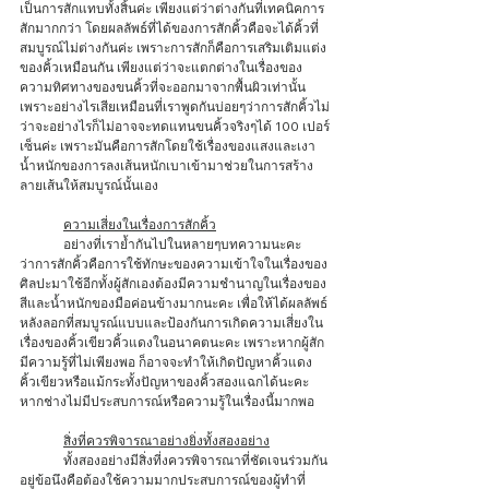
เป็นการสักแทบทั้งสิ้นค่ะ เพียงแต่ว่าต่างกันที่เทคนิคการ
สักมากกว่า โดยผลลัพธ์ที่ได้ของการสักคิ้วคือจะได้คิ้วที่
สมบูรณ์ไม่ต่างกันค่ะ เพราะการสักก็คือการเสริมเติมแต่ง
ของคิ้วเหมือนกัน เพียงแต่ว่าจะแตกต่างในเรื่องของ
ความทิศทางของขนคิ้วที่จะออกมาจากพื้นผิวเท่านั้น 
เพราะอย่างไรเสียเหมือนที่เราพูดกันบ่อยๆว่าการสักคิ้วไม่
ว่าจะอย่างไรก็ไม่อาจจะทดแทนขนคิ้วจริงๆได้ 100 เปอร์
เซ็นค่ะ เพราะมันคือการสักโดยใช้เรื่องของแสงและเงา 
น้ำหนักของการลงเส้นหนักเบาเข้ามาช่วยในการสร้าง
ลายเส้นให้สมบูรณ์นั้นเอง 
ความเสี่ยงในเรื่องการสักคิ้ว
	อย่างที่เราย้ำกันไปในหลายๆบทความนะคะ 
ว่าการสักคิ้วคือการใช้ทักษะของความเข้าใจในเรื่องของ
ศิลปะมาใช้อีกทั้งผู้สักเองต้องมีความชำนาญในเรื่องของ
สีและน้ำหนักของมือค่อนข้างมากนะคะ เพื่อให้ได้ผลลัพธ์
หลังลอกที่สมบูรณ์แบบและป้องกันการเกิดความเสี่ยงใน
เรื่องของคิ้วเขียวคิ้วแดงในอนาคตนะคะ เพราะหากผู้สัก
มีความรู้ที่ไม่เพียงพอ ก็อาจจะทำให้เกิดปัญหาคิ้วแดง 
คิ้วเขียวหรือแม้กระทั้งปัญหาของคิ้วสองแฉกได้นะคะ 
หากช่างไม่มีประสบการณ์หรือความรู้ในเรื่องนี้มากพอ
สิ่งที่ควรพิจารณาอย่างยิ่งทั้งสองอย่าง
	ทั้งสองอย่างมีสิ่งที่งควรพิจารณาที่ชัดเจนร่วมกัน
อยู่ข้อนึงคือต้องใช้ความมากประสบการณ์ของผู้ทำที่