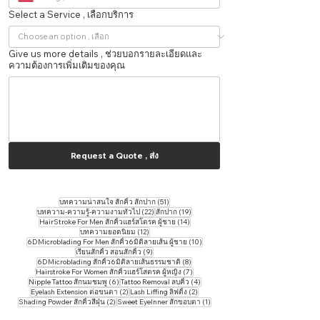
Select a Service , เลือกบริการ
Give us more details , ช่วยบอกรายละเอียดและ
ความต้องการเพิ่มเติมของคุณ
Request a Quote , ส่ง
51 กระทู้
บทความน่าสนใจ สักคิ้ว สักปาก
(51)
22 กระทู้
19 กระทู้
บทความ-ความรู้-ความงามทั่วไป
(22)
สักปาก
(19)
14 กระทู้
HairStroke For Men สักคิ้วแฮร์สโตรค ผู้ชาย
(14)
12 กระทู้
บทความยอดนิยม
(12)
10 กระทู้
6DMicroblading For Men สักคิ้ว6มิติลายเส้น ผู้ชาย
(10)
9 กระทู้
เรียนสักคิ้ว สอนสักคิ้ว
(9)
8 กระทู้
6DMicroblading สักคิ้ว6มิติลายเส้นธรรมชาติ
(8)
7 กระทู้
Hairstroke For Women สักคิ้วแฮร์โสตรค ผู้หญิง
(7)
6 กระทู้
4 กระทู้
Nipple Tattoo สักนมชมพู
(6)
Tattoo ​Removal ลบคิ้ว
(4)
2 กระทู้
2 กระทู้
Eyelash Extension ต่อขนตา
(2)
Lash Liffing ลิฟติ้ง
(2)
2 กระทู้
1 กระทู้
Shading Powder สักคิ้วสีฝุ่น
(2)
Sweet EyeInner สักขอบตา
(1)