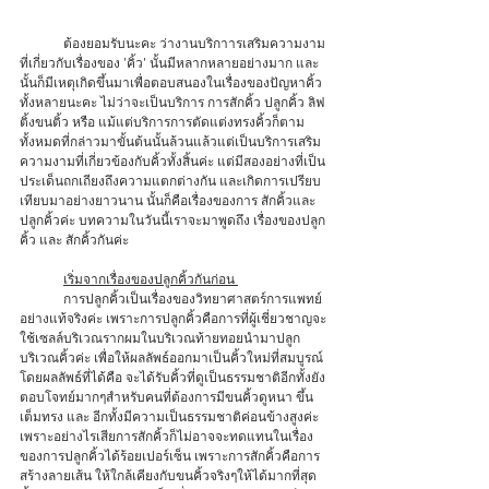
	ต้องยอมรับนะคะ ว่างานบริกาารเสริมความงาม
ที่เกี่ยวกับเรื่องของ 'คิ้ว' นั้นมีหลากหลายอย่างมาก และ
นั้นก็มีเหตุเกิดขึ้นมาเพื่อตอบสนองในเรื่องของปัญหาคิ้ว
ทั้งหลายนะคะ ไม่ว่าจะเป็นบริการ การสักคิ้ว ปลูกคิ้ว ลิฟ
ติ้งขนติ้ว หรือ แม้แต่บริการการตัดแต่งทรงคิ้วก็ตาม 
ทั้งหมดที่กล่าวมาขั้นต้นนั้นล้วนแล้วแต่เป็นบริการเสริม
ความงามที่เกี่ยวข้องกับคิ้วทั้งสิ้นค่ะ แต่มีสองอย่างที่เป็น
ประเด็นถกเถียงถึงความแตกต่างกัน และเกิดการเปรียบ
เทียบมาอย่างยาวนาน นั้นก็คือเรื่องของการ สักคิ้วและ 
ปลูกคิ้วค่ะ บทความในวันนี้เราจะมาพูดถึง เรื่องของปลูก
คิ้ว และ สักคิ้วกันค่ะ
เริ่มจากเรื่องของปลูกคิ้วกันก่อน 
	การปลูกคิ้วเป็นเรื่องของวิทยาศาสตร์การแพทย์
อย่างแท้จริงค่ะ เพราะการปลูกคิ้วคือการที่ผู้เชี่ยวชาญจะ
ใช้เซลล์บริเวณรากผมในบริเวณท้ายทอยนำมาปลูก
บริเวณคิ้วค่ะ เพื่อให้ผลลัพธ์ออกมาเป็นคิ้วใหม่ที่สมบูรณ์ 
โดยผลลัพธ์ที่ได้คือ จะได้รับคิ้วที่ดูเป็นธรรมชาติอีกทั้งยัง
ตอบโจทย์มากๆสำหรับคนที่ต้องการมีขนคิ้วดูหนา ขึ้น
เต็มทรง และ อีกทั้งมีความเป็นธรรมชาติค่อนข้างสูงค่ะ 
เพราะอย่างไรเสียการสักคิ้วก็ไม่อาจจะทดแทนในเรื่อง
ของการปลูกคิ้วได้ร้อยเปอร์เซ็น เพราะการสักคิ้วคือการ
สร้างลายเส้น ให้ใกล้เคียงกับขนคิ้วจริงๆให้ได้มากที่สุด