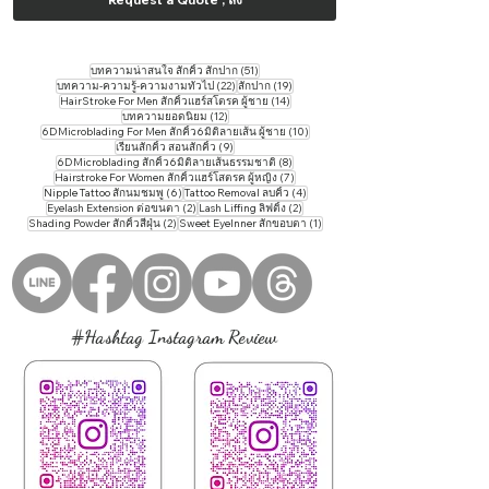
51 กระทู้
บทความน่าสนใจ สักคิ้ว สักปาก
(51)
22 กระทู้
19 กระทู้
บทความ-ความรู้-ความงามทั่วไป
(22)
สักปาก
(19)
14 กระทู้
HairStroke For Men สักคิ้วแฮร์สโตรค ผู้ชาย
(14)
12 กระทู้
บทความยอดนิยม
(12)
10 กระทู้
6DMicroblading For Men สักคิ้ว6มิติลายเส้น ผู้ชาย
(10)
9 กระทู้
เรียนสักคิ้ว สอนสักคิ้ว
(9)
8 กระทู้
6DMicroblading สักคิ้ว6มิติลายเส้นธรรมชาติ
(8)
7 กระทู้
Hairstroke For Women สักคิ้วแฮร์โสตรค ผู้หญิง
(7)
6 กระทู้
4 กระทู้
Nipple Tattoo สักนมชมพู
(6)
Tattoo ​Removal ลบคิ้ว
(4)
2 กระทู้
2 กระทู้
Eyelash Extension ต่อขนตา
(2)
Lash Liffing ลิฟติ้ง
(2)
2 กระทู้
1 กระทู้
Shading Powder สักคิ้วสีฝุ่น
(2)
Sweet EyeInner สักขอบตา
(1)
#Hashtag Instagram Review