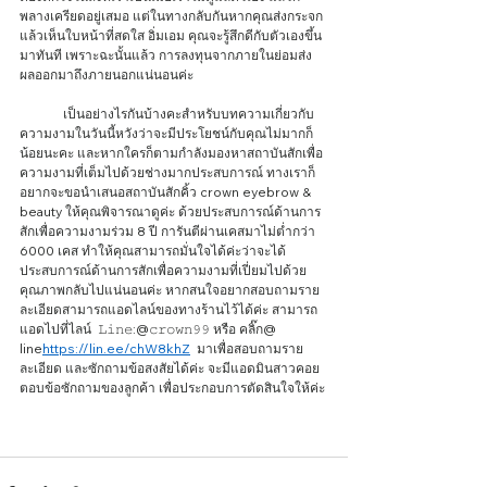
พลางเครียดอยู่เสมอ แต่ในทางกลับกันหากคุณส่งกระจก
แล้วเห็นใบหน้าที่สดใส อิ่มเอม คุณจะรู้สึกดีกับตัวเองขึ้น
มาทันที เพราะฉะนั้นแล้ว การลงทุนจากภายในย่อมส่ง
ผลออกมาถึงภายนอกแน่นอนค่ะ 
	เป็นอย่างไรกันบ้างคะสำหรับบทความเกี่ยวกับ 
ความงามในวันนี้หวังว่าจะมีประโยชน์กับคุณไม่มากก็
น้อยนะคะ และหากใครก็ตามกำลังมองหาสถาบันสักเพื่อ
ความงามที่เต็มไปด้วยช่างมากประสบการณ์ ทางเราก็
อยากจะขอนำเสนอสถาบันสักคิ้ว crown eyebrow & 
beauty ให้คุณพิจารณาดูค่ะ ด้วยประสบการณ์ด้านการ
สักเพื่อความงามร่วม 8 ปี การันตีผ่านเคสมาไม่ต่ำกว่า 
6000 เคส ทำให้คุณสามารถมั่นใจได้ค่ะว่าจะได้
ประสบการณ์ด้านการสักเพื่อความงามที่เปี่ยมไปด้วย
คุณภาพกลับไปแน่นอนค่ะ หากสนใจอยากสอบถามราย
ละเอียดสามารถแอดไลน์ของทางร้านไว้ได้ค่ะ สามารถ
แอดไปที่ไลน์  𝙻𝚒𝚗𝚎:@𝚌𝚛𝚘𝚠𝚗𝟿𝟿 หรือ คลิ๊ก@ 
line
https://lin.ee/chW8khZ
  มาเพื่อสอบถามราย
ละเอียด และซักถามข้อสงสัยได้ค่ะ จะมีแอดมินสาวคอย
ตอบข้อซักถามของลูกค้า เพื่อประกอบการตัดสินใจให้ค่ะ 