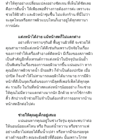
ทำให้ทุกอย่างเปลี่ยนแปลงอย่างชัดเจน ที่เห็นได้ชัดเลย
คือการดื่มน้ำ ให้เพียงพอที่ร่างกายต้องการค่ะ เพราะจะ
ช่วยให้ผิวตัว และผิวหน้าชุ่มชื้น ไม่แห้งกร้าน ที่นี่ไม่ว่า
จะลุคไหนหรือสภาพผิวแบบไหนก็เอาอยู่ได้ทุกสถานา
การณ์ค่ะ 
แต่งหน้าได้ง่าย แม้หน้าสดก็ไม่แตกต่าง
	อย่างที่เราทราบๆกันดี พื้นฐานผิวที่ดี จะช่วยให้
คุณสามารถมีแต่งหน้าได้ดีเช่นกันเพราะปัจจัยในเรื่อง
ของการทำให้เครื่องสำอางค์ติดหน้า มีเรื่องของสภาพผิว
เป็นสำคัญอีกทั้งเทรนด์การแต่งหน้าในปัจจุบันเน้นย้ำ
เป็นพิเศษในเรื่องของการเผยผิวมากขึ้น แน่นอนว่า หาก
คุณมีสภาพผิวขาดน้ำ มีรอยสิว ก็จำเป็นต้องปกปิด เมื่อ
ปกปิด ก็จะทำให้ไม่สามารถเผยผิวได้มากมาย การมีผิว
หน้าที่ดีเป็นจุดเริ่มต้นของการมีลุคที่เพอร์เฟ็คได้ทุกลุค
ค่ะ รวมถึง ในวันที่หน้าสดแต่งหน้าๆน้อยอย่าง ก็จะช่วย
ให้คุณไม่มีความแตกต่างมากนัก อีกด้วย หากใช้การสัก
คิ้ว สักปากเข้าช่วยก็ไม่จำเป็นต้องกลัวการออกจากบ้าน
หน้าสดอีกต่อไปค่ะ 
ช่วยให้คุณดูเด็กอยู่เสมอ
	แน่นอนหากคุณอยู่ในช่วงวัยรุ่น คุณจะพบว่าต่อ
ให้นอนน้อยแค่ไหน หรือ กินแต่น้ำหวาน หรือชากาแฟ 
อย่างเดียวไม่ค่อยได้ดื่มน้ำเปล่า หรือหากมีร่องรอยจุด
ด่างดำของสิว คุณจะยังดูผิวที่ดีอยู่ค่ะ นั้นเพราะโกรท