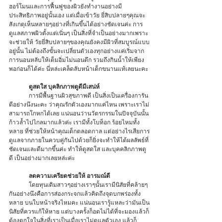
ฮอร์โมนและการฟื้นฟูของผิวยังทำงานอย่างมี
ประสิทธิภาพอยู่นั้นเอง แต่เมื่อเข้าวัย ยี่สิบปลายๆคุณจะ
สังเกตุเห็นหลายๆอย่างที่เกินขึ้นได้อย่างชัดเจนค่ะ การ
ดูแลสภาพผิวตั้งแต่เนิ่นๆ เป็นสิ่งที่จำเป็นอย่างมากเพราะ
จะช่วยให้ วัยยี่สิบปลายๆของคุณยังคงมีผิวที่สมบูรณ์แบบ
อยู่นั้น ไม่ต้องถึงขั้นจะเปลี่ยนตัวเองทุกอย่างแค่เริ่มจาก
การนอนหลับให้เต็มอิ่มไม่นอนดึก รวมถึงกินน้ำให้เพียง
พอก่อนก็ได้ค่ะ นี่หล่ะเคล็ดลับหน้าเด็กขนานแท้เลยนะคะ 
ดูสดใส บุคลิกภาพดูดีมีเสน่ห์
	การมีพื้นฐานผิวสุขภาพดี เป็นสิ่งเป็นเครื่องการัน
ตีอย่างนึงนะคะ ว่าคุณรักตัวเองมากแค่ไหน เพราะเราไม่
สามารถโกหกได้เลย แน่นอนว่านวัตรกรรมในปัจจุบันนั้น
ก้าวล้ำไปไกลมากแล้วค่ะ เรามีทั้งโบท็อก ร้อยไหมทั้ง
หลาย ที่ช่วยให้หน้าคุณเด็กตลอดกาล แต่อย่างไรเสียการ
ดูแลจากภายในควบคู่กันไปด้วยก็ยิ่งจะทำให้ได้ผลลัพธ์ที่
ชัดเจนและดีมากขึ้นค่ะ ทำให้ดูสดใส และบุคคลิกภาพดู
ดี เป็นอย่างมากเลยหล่ะค่ะ 
ลดความเครียดช่วยให้ อารมณ์ดี
	โดยทุนเดิมสาวๆอย่างเราๆนั้นเรามีนิสัยที่คล้ายๆ
กันอย่างนึงคือการส่องกระจกแล้วคิดถึงจุดบกพร่องทั้ง
หลาย บนใบหน้าจริงไหมคะ แน่นอนเรารู้แหละว่ามันเป็น
นิสัยที่ควรแก้ให้หาย แต่บางครั้งก็อดไม่ได้ที่จะมองแล้วก็
ต้องตกใจในสิ่งที่เราเป็นเมื่อเราไม่ดูแลตัวเอง แล้วก็