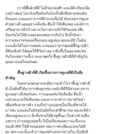
	การมีพื้นผิวที่ดี ไม่มีร่องรอยสิว และมีผิวเรียบเนีย
บสม่ำเสมอ ไม่แห้งหรือมันเกินไปเป็นสิ่งที่หลายๆคนฝัน
ถึงนะคะ แน่นอนว่าการมีผิวแบบนั้นได้ ต้องเจอการดูแล
ตัวอย่างดี นอนอย่างเต็มอิ่ม ดื่มน้ำให้เพียงพอ และมีการ
เสริมอาหารผิวบ้างตามโอกาสรวมถึงใช้กันแดด เพื่อ
ป้องกันไม่ให้ผิวเจอแสงแดดมากเกินไป อีกทั้งรักษา
ความสะอาดของเครื่องนอน อยู่เสมอ คุณจะมีผิวในฝัน
แบบนั้นได้ไม่ยากเลยค่ะ แน่นอนว่าหากคุณมีพื้นฐานผิว
ที่ดีจะยิ่งทำให้คุณใช้ชีวิตง่ายมากยิ่งขึ้นในอนาคตเช่น
กันในบทความนี้เราจะมาพุดถึง พื้นฐานผิวที่ดีสำคัญกับ
คุณมากแค่ไหนกันค่ะ 
พื้นฐานผิวที่ดี เกิดขึ้นจากการดูแลที่ดีเป็นสิ่ง
สำคัญ
	ในหลายๆคนอาจจะมีความเข้าใจว่าพื้นฐานผิวที่
ดี เป็นสิ่งที่ได้มาจากพันธุกรรม แต่ผิวที่ดีก็มีส่วนจากการ
ดูแลอย่างดีเช่นกันค่ะ การนอนหลับให้เต็มอิ่ม ดื่มน้ำ
เปล่าสะอาดให้เพียงพอ และหาเวลาทำการมาสก์หน้า 
เพื่อเสริมอาหารผิว รวมถึงบำรุงบ่อยๆเป็นเรื่องที่ช่วยได้
มากค่ะ แน่นอนในปัจจุบันมีสกีนแคร์ดีๆมากมายและมีตัว
เลือกอยู่เยอะมาก อีกทั้งช่วยให้ผิวฟูขึ้นมาในช่วงข้ามคืน
แต่การ บำรุงอยู่บ่อยครั้ง ก็เป็นเรื่องของความแข็งแรง
ของผิวที่ทำให้ผิวทนต่อสภาพอากาศเปลี่ยนแปลงได้ดี
ค่ะ เพราะฉะนั้นแล้วการดูแลตัวเองจากภายใน เป็นสิ่งที