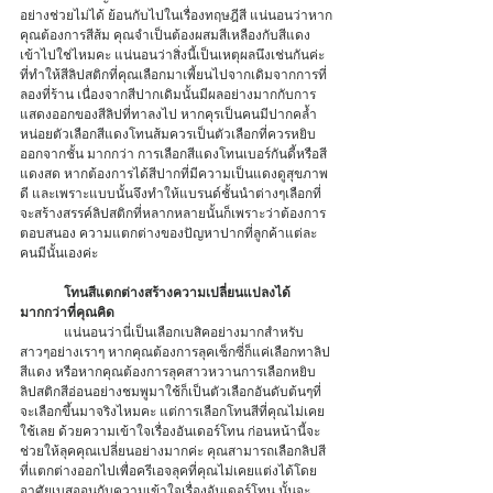
อย่างช่วยไม่ได้ ย้อนกับไปในเรื่องทฤษฎีสี แน่นอนว่าหาก
คุณต้องการสีส้ม คุณจำเป็นต้องผสมสีเหลืองกับสีแดง
เข้าไปใช่ไหมคะ แน่นอนว่าสิ่งนี้เป็นเหตุผลนึงเช่นกันค่ะ
ที่ทำให้สีลิปสติกที่คุณเลือกมาเพี้ยนไปจากเดิมจากการที่
ลองที่ร้าน เนื่องจากสีปากเดิมนั้นมีผลอย่างมากกับการ
แสดงออกของสีลิปที่ทาลงไป หากคุรเป็นคนมีปากคล้ำ
หน่อยตัวเลือกสีแดงโทนส้มควรเป็นตัวเลือกที่ควรหยิบ
ออกจากชั้น มากกว่า การเลือกสีแดงโทนเบอร์กันดี้หรือสี
แดงสด หากต้องการได้สีปากที่มีความเป็นแดงดูสุขภาพ
ดี และเพราะแบบนั้นจึงทำให้แบรนด์ชั้นนำต่างๆเลือกที่
จะสร้างสรรค์ลิปสติกที่หลากหลายนั้นก็เพราะว่าต้องการ
ตอบสนอง ความแตกต่างของปัญหาปากที่ลูกค้าแต่ละ
คนมีนั้นเองค่ะ 
โทนสีแตกต่างสร้างความเปลี่ยนแปลงได้
มากกว่าที่คุณคิด
	แน่นอนว่านี่เป็นเลือกเบสิคอย่างมากสำหรับ
สาวๆอย่างเราๆ หากคุณต้องการลุคเซ็กซี่ก็แค่เลือกทาลิป
สีแดง หรือหากคุณต้องการลุคสาวหวานการเลือกหยิบ
ลิปสติกสีอ่อนอย่างชมพูมาใช้ก็เป็นตัวเลือกอันดับต้นๆที่
จะเลือกขึ้นมาจริงไหมคะ แต่การเลือกโทนสีที่คุณไม่เคย
ใช้เลย ด้วยความเข้าใจเรื่องอันเดอร์โทน ก่อนหน้านี้จะ
ช่วยให้ลุคคุณเปลี่ยนอย่างมากค่ะ คุณสามารถเลือกลิปสี
ที่แตกต่างออกไปเพื่อครีเอจลุคที่คุณไม่เคยแต่งได้โดย
อาศัยเบสออนกับความเข้าใจเรื่องอันเดอร์โทน นั้นจะ