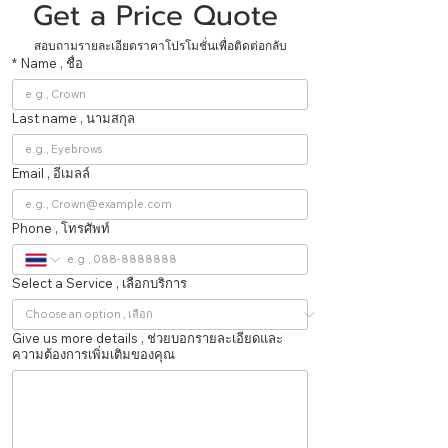
Get a Price Quote 
สอบถามรายละเอียดราคาโปรโมชั่นเพื่อติดต่อกลับ
*
Name , ชื่อ
Last name , นามสกุล
Email , อีเมลล์
Phone , โทรศัพท์
Select a Service , เลือกบริการ
Give us more details , ช่วยบอกรายละเอียดและ
ความต้องการเพิ่มเติมของคุณ