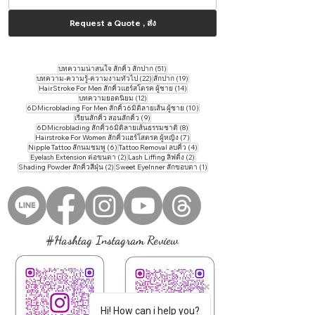
Request a Quote , ส่ง
51 กระทู้
บทความน่าสนใจ สักคิ้ว สักปาก
(51)
22 กระทู้
19 กระทู้
บทความ-ความรู้-ความงามทั่วไป
(22)
สักปาก
(19)
14 กระทู้
HairStroke For Men สักคิ้วแฮร์สโตรค ผู้ชาย
(14)
12 กระทู้
บทความยอดนิยม
(12)
10 กระทู้
6DMicroblading For Men สักคิ้ว6มิติลายเส้น ผู้ชาย
(10)
9 กระทู้
เรียนสักคิ้ว สอนสักคิ้ว
(9)
8 กระทู้
6DMicroblading สักคิ้ว6มิติลายเส้นธรรมชาติ
(8)
7 กระทู้
Hairstroke For Women สักคิ้วแฮร์โสตรค ผู้หญิง
(7)
6 กระทู้
4 กระทู้
Nipple Tattoo สักนมชมพู
(6)
Tattoo ​Removal ลบคิ้ว
(4)
2 กระทู้
2 กระทู้
Eyelash Extension ต่อขนตา
(2)
Lash Liffing ลิฟติ้ง
(2)
2 กระทู้
1 กระทู้
Shading Powder สักคิ้วสีฝุ่น
(2)
Sweet EyeInner สักขอบตา
(1)
#Hashtag Instagram Review
Hi! How can i help you?