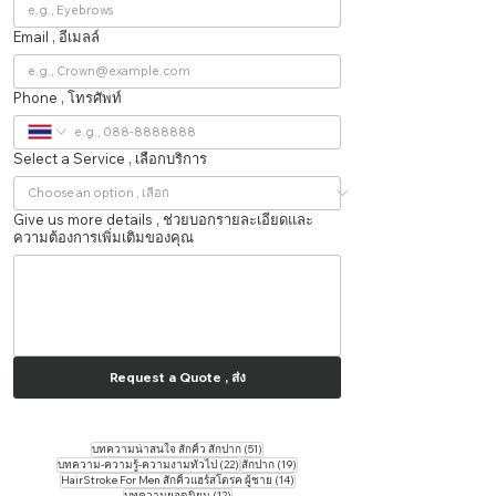
Email , อีเมลล์
Phone , โทรศัพท์
Select a Service , เลือกบริการ
Give us more details , ช่วยบอกรายละเอียดและ
ความต้องการเพิ่มเติมของคุณ
Request a Quote , ส่ง
51 กระทู้
บทความน่าสนใจ สักคิ้ว สักปาก
(51)
22 กระทู้
19 กระทู้
บทความ-ความรู้-ความงามทั่วไป
(22)
สักปาก
(19)
14 กระทู้
HairStroke For Men สักคิ้วแฮร์สโตรค ผู้ชาย
(14)
12 กระทู้
บทความยอดนิยม
(12)