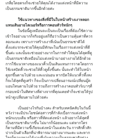
เกลี่ยโดยตรงก็จะช่วยให้คุณได้งานแต่งหน้าที่มีความ
เป็นธรรมชาติมากขึ้นอีกด้วยค่ะ 
ใช้แนวทางของสิ่งที่มีในใบหน้าสร้างเงาหลอก
แทนเส้นอายไลเนอร์หรือการคอนทัวร์หนักๆ
	ในข้อนี้ดูเหมือนจะเป็นจะเป็นเรื่องที่ต้องใช้ความ
เข้าใจอย่างมากก็จริงอยู่แต่ก็ถือว่าเป็นความคุ้มค่าที่ควร
ลองนะคะ เพราะการสร้างเงาที่เน้นเป็นธรรมชาติได้
ตั้งแต่แรกจะช่วยให้คุณมีทักษะในเรื่องการแต่งหน้าที่ดี
ขึ้นค่ะ และนั้นจะช่วยอย่างมากในการทำให้คุณได้ลุคที่ดู
เป็นธรรมชาติเหมือนไม่แต่งหน้ามาอย่างง่ายได้อีกด้วย 
การใช้แนวทางของแนวคิ้วเป็นเส้นแทนการวาดโดยการ
ใช้เจลปัดคิ้วจะช่วยให้คิ้วดูตั้งขึ้นค่ะ นั้นจะทำให้ใบหน้า
ดูยกขึ้นตามไปด้วย และแน่นอน หากปัดให้แนวคิ้วทึ้งลง
ก็จะได้ลุคที่ดูเศร้า ก็จะเป็นการเปลี่ยนอารมณ์เปลี่ยนมู๊ด
แอนโทนตามไปด้วย รวมถึงการสร้างเงาคอนทัวร์เบาๆที่
กรอบหน้าในทิศทางที่ต่างจากที่คุณเคยทำก็จะช่วยให้รูป
หน้าดูเปลี่ยนตามไปด้วยค่ะ 
	เป็นอย่างไรกันบ้างคะ สำหรับเทคนิคลับในวันนี้ 
หวังว่าจะมีประโยชน์ต่อสาวๆที่กำลังเบื่อการแต่งหน้า
หนักแบบเดิม หรือสาวที่หัดแต่งหน้า แล้วอยากได้ลุคที่
เป็นธรรมชาติมากขึ้น ไม่มากก็น้อยนะคะ แต่หากใคร
ก็ตามที่มีความขี้เกียจแต่งหน้าในแต่ละวัน การสักคิ้วสัก
ปากเป็นตัวเลือกที่น่าพิจารณาอย่างมากนะคะ และหาก
ใครก็ตามอยากได้งานที่เน้นความเป็นธรรมชาติอย่าง