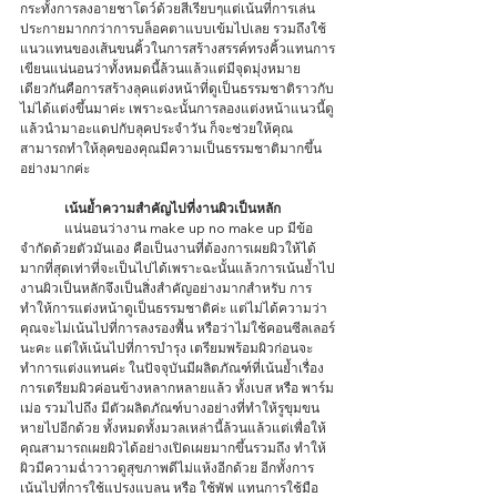
กระทั้งการลงอายชาโดว์ด้วยสีเรียบๆแต่เน้นที่การเล่น
ประกายมากกว่าการบล็อคตาแบบเข้มไปเลย รวมถึงใช้
แนวแทนของเส้นขนคิ้วในการสร้างสรรค์ทรงคิ้วแทนการ
เขียนแน่นอนว่าทั้งหมดนี้ล้วนแล้วแต่มีจุดมุ่งหมาย
เดียวกันคือการสร้างลุคแต่งหน้าที่ดูเป็นธรรมชาติราวกับ
ไม่ได้แต่งขึ้นมาค่ะ เพราะฉะนั้นการลองแต่งหน้าแนวนี้ดู
แล้วนำมาอะแดปกับลุคประจำวัน ก็จะช่วยให้คุณ
สามารถทำให้ลุคของคุณมีความเป็นธรรมชาติมากขึ้น
อย่างมากค่ะ 
เน้นย้ำความสำคัญไปที่งานผิวเป็นหลัก 
	แน่นอนว่างาน make up no make up มีข้อ
จำกัดด้วยตัวมันเอง คือเป็นงานที่ต้องการเผยผิวให้ได้
มากที่สุดเท่าที่จะเป็นไปได้เพราะฉะนั้นแล้วการเน้นย้ำไป
งานผิวเป็นหลักจึงเป็นสิ่งสำคัญอย่างมากสำหรับ การ
ทำให้การแต่งหน้าดูเป็นธรรมชาติค่ะ แต่ไม่ได้ความว่า
คุณจะไม่เน้นไปที่การลงรองพื้น หรือว่าไม่ใช้คอนซีลเลอร์
นะคะ แต่ให้เน้นไปที่การบำรุง เตรียมพร้อมผิวก่อนจะ
ทำการแต่งแทนค่ะ ในปัจจุบันมีผลิตภัณฑ์ที่เน้นย้ำเรื่อง
การเตรียมผิวค่อนข้างหลากหลายแล้ว ทั้งเบส หรือ พาร์ม
เม่อ รวมไปถึง มีตัวผลิตภัณฑ์บางอย่างที่ทำให้รูขุมขน
หายไปอีกด้วย ทั้งหมดทั้งมวลเหล่านี้ล้วนแล้วแต่เพื่อให้
คุณสามารถเผยผิวได้อย่างเปิดเผยมากขึ้นรวมถึง ทำให้
ผิวมีความฉ่ำวาวดูสุขภาพดีไม่แห้งอีกด้วย อีกทั้งการ
เน้นไปที่การใช้แปรงแบลน หรือ ใช้พัฟ แทนการใช้มือ