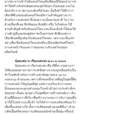
มากค่ะ หากเข้าใจอันเดอร์โทนเดิมที่คุณมีก็ย่อมสามารถ
ทำให้สร้างรังสรรค์ลุคแต่ละลุคได้อย่างไม่สะดุด และไม่
ต้องกลัวว่าภาพรวมจะพังหรือไม่ค่ะ นั้นจึงทำให้ผิวการ
เลือกสีที่เบสออนอันเดอร์โทนมีความสำคัญอย่างมาก 
สำหรับการแต่งหน้าที่เน้นความเป็นธรรมชาติ ไม่ว่าจะ
ด้วยเลือกสีเฉด สีบลัชออน ลิปสติก หรือ ไฮไลท์เอง ก็มี
ส่วนสำคัญสำหรับอันเดอร์โทน และนั้นจะยิ่งทำให้คุณได้
งานผิวดูอิ่มอมชมพูสุขภาพเป็นธรรมชาติเพียงเพราะ
เลือกสีเฉดที่ถูกต้องกับอันเดอร์โทนค่ะ  เพราะฉะนั้นแล้ว
อย่างลืมเช็คอันเดอร์โทนก่อนที่จะเลือกผลิตภัณฑ์ใหม่ๆ
มาแต่งหน้ากันนะคะว่าคุณเหมาะกับเฉดไหนของ
ผลิตภัณฑ์ 
น้อยแต่มาก เรียบแต่แพง less is more 
	น้อยแต่มาก เรียกแต่แพง คือวลีที่สาวๆอย่างเรา
ได้ยินบ่อยๆผ่านรายการแฟชั่นต่างๆ และดูเหมือนกับเป็น
หัวใจหลักสำหรับการสร้างสรรค์ลุค Make up no 
makeup ด้วยนะคะ เพราะทั้งหมดทั้งมวลที่อยู่ในลุคนี้คือ
การแต่งหน้าให้ดูน้อยที่สุด แต่ความจริงแล้วการแต่ง
ทั้งหมดแทบจะทุกนส่วนของใบหน้าด้วยการกระทำเล็กๆ
น้อยๆเท่านั้นค่ะ ทุกอย่างในลุคคือการสร้างสรรค์เงา เส้น 
ด้วยสีที่อ่อนกว่าสีจริง เพื่อสร้างเงาแทน ราวกับว่าคุณตื่น
มาก็มีใบหน้าแบบนี้แล้ว ไม่ไ่ด้ทำการแต่งเติมเสริมอะไร
เพิ่มขึ้นแต่อย่างใด ทั้งการบลัชออนด้วยเฉดสีที่เบา ด้วย
บลัชเนื้อครีทแทนการบลัชออนหนักด้วยเนื้อฝุ่น หรือแม้