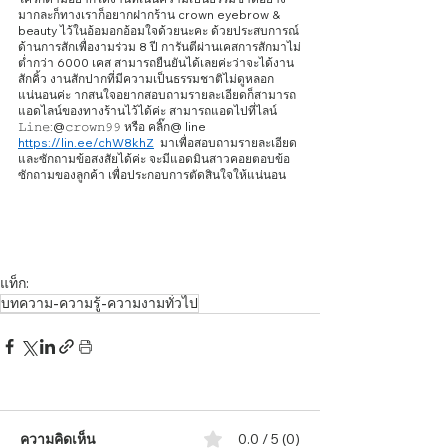
มากละก็ทางเราก็อยากฝากร้าน crown eyebrow & 
beauty ไว้ในอ้อมอกอ้อมใจด้วยนะคะ ด้วยประสบการณ์
ด้านการสักเพื่องามร่วม 8 ปี การันตีผ่านเคสการสักมาไม่
ต่ำกว่า 6000 เคส สามารถยืนยันได้เลยค่ะว่าจะได้งาน
สักคิ้ว งานสักปากที่มีความเป็นธรรมชาติไม่ดูหลอก
แน่นอนค่ะ ากสนใจอยากสอบถามรายละเอียดก็สามารถ
แอดไลน์ของทางร้านไว้ได้ค่ะ สามารถแอดไปที่ไลน์  
𝙻𝚒𝚗𝚎:@𝚌𝚛𝚘𝚠𝚗𝟿𝟿 หรือ คลิ๊ก@ line
https://lin.ee/chW8khZ
  มาเพื่อสอบถามรายละเอียด 
และซักถามข้อสงสัยได้ค่ะ จะมีแอดมินสาวคอยตอบข้อ
ซักถามของลูกค้า เพื่อประกอบการตัดสินใจให้แน่นอน
แท็ก:
บทความ-ความรู้-ความงามทั่วไป
ความคิดเห็น
0.0 / 5 (0)