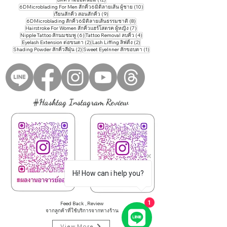
10 กระทู้
6DMicroblading For Men สักคิ้ว6มิติลายเส้น ผู้ชาย
(10)
9 กระทู้
เรียนสักคิ้ว สอนสักคิ้ว
(9)
8 กระทู้
6DMicroblading สักคิ้ว6มิติลายเส้นธรรมชาติ
(8)
7 กระทู้
Hairstroke For Women สักคิ้วแฮร์โสตรค ผู้หญิง
(7)
6 กระทู้
4 กระทู้
Nipple Tattoo สักนมชมพู
(6)
Tattoo ​Removal ลบคิ้ว
(4)
2 กระทู้
2 กระทู้
Eyelash Extension ต่อขนตา
(2)
Lash Liffing ลิฟติ้ง
(2)
2 กระทู้
1 กระทู้
Shading Powder สักคิ้วสีฝุ่น
(2)
Sweet EyeInner สักขอบตา
(1)
#Hashtag Instagram Review
Hi! How can i help you?
Feed Back , Review
1
จากลูกค้าที่ใช้บริการจากทางร้าน
View More