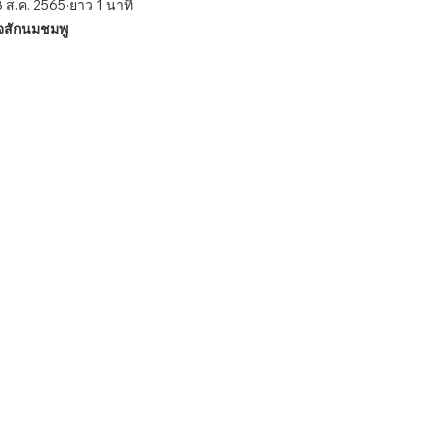
 ส.ค. 2565
ยาว 1 นาที
นใจสักนมชมพู