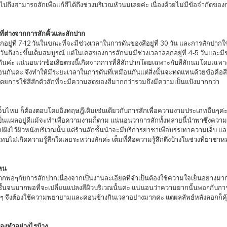
ไปถึงสามารถสักเพื่อแก้สีได้ถึงช่วงบริเวณหัวนมเลยค่ะ เนื่องด้วยไม่มีข้อจำกัดขอ
่ต่างจากการสักคิ้วและสักปาก
0 วันถึงจะขึ้นเต็มสมบูรณ์ แต่ในเคสของการสักนมมีช่วงเวลาลอกอยู่ที่ 4-5 วันและมีช
ช่นกันค่ะ แน่นอนว่าข้อเสียตรงนี้เกิดจากการที่สีสักปากโดยเฉพาะกับสีสักนมโดยเฉ
อนกันค่ะ จึงทำให้มีระยะเวลาในการดันที่เหมือนกันแต่สิ่งนั้นจะทดแทนด้วยข้อคือสี
ยการใช้สีสักตัวสักที่จะมีความสดของสีมากกว่ารวมถึงมีความเป็นแป้งมากกว่า
ป็นแผลอยู่ดีแม้จะทำเพื่อความงามก็ตาม แน่นอนว่าการสักทั้งหลายนี้นำพาซึ่งความ
ฝังไว้ผิวหนังบริเวณนั้น แต่ร้านสักชั้นนำจะมีบริการยาชาเพื่อบรรเทาความเจ็บ แ
ไม่เกิดความรู้สึกใดเลยระหว่างสักค่ะ เต็มที่คือความรู้สึกตึงบ้างในช่วงที่ยาชาหม
หน
ั้นจนมากพอที่จะเปลี่ยนแปลงสีผิวบริเวณนั้นค่ะ แน่นอนว่าความยากนั้นพอๆกับการ
ยๆ จึงต้องใช้ความพยายามและค่อนข้างกินเวลาอย่างมากค่ะ แต่ผลลัพธ์หลังลอกก็ค
องทำอย่างไรบ้าง