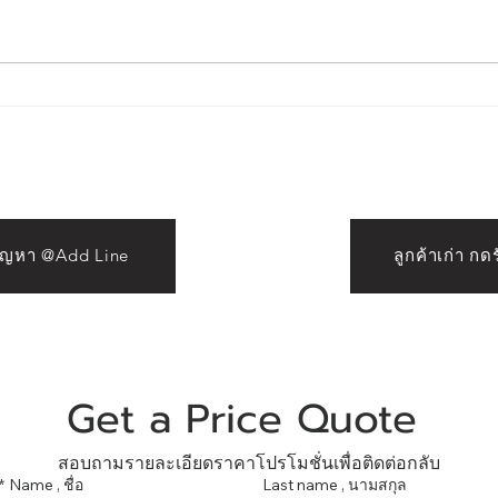
ต่อม
The Art of Restoration : คืน
ความงามให้คิ้ว แก้ไขคิ้ว ลบคิ้ว
ด้วย Laser กรุงเทพ โดยอาจาร
ย์ออย Crown Eyebrows &
Beauty
ปัญหา @Add Line
ลูกค้าเก่า ก
Get a Price Quote 
สอบถามรายละเอียดราคาโปรโมชั่นเพื่อติดต่อกลับ
*
Name , ชื่อ
Last name , นามสกุล