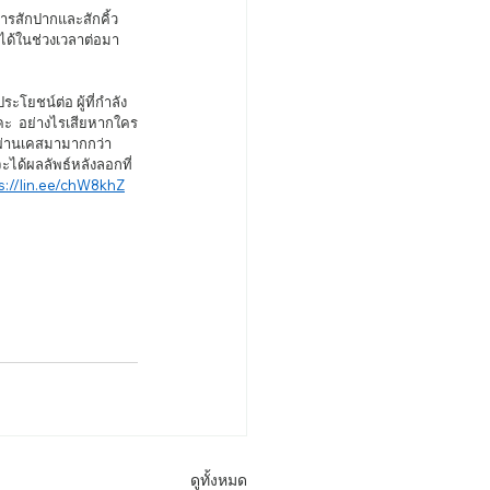
กได้ในช่วงเวลาต่อมา
คะ  อย่างไรเสียหากใคร
าผ่านเคสมามากกว่า 
ได้ผลลัพธ์หลังลอกที่
s://lin.ee/chW8khZ
ดูทั้งหมด