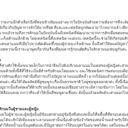
ทย์เกี่ยวกับปัญหาการสักให้มากที่สุด สีและและเทคนิคถูกพัฒนามาไกลมากแล้ว เส
มากแล้วรวมถึงการสักนมในปัจจุบันนั้นมีเทคนิคที่พัฒนามาจากการสักเพื่อทดแทนเต
เร็งเต้านมอีกด้วย โดยเทคนิคนี้คือเทคนิค realistic เทคนิคนี้จะช่วยให้เกิดรอยสักท
ทดแทนลานนมที่เสียไปจากตัดเต้นมทึ้งของผู้ป่วยมะเร็งเต้านม นั้นจึงทำให้หมดปัญห
ทความนี้เราจะมาพูดเกี่ยวกับเรื่องที่คุณควรรู้ก่อนตัดสินใจสักลานนมชมพูกันค่ะ 
ร
มด้วยทั้งนี้สีที่ใช้จะเป็นสีสำหรับสักนมโดยเฉพาะ และใช้เทคนิคการผสมแบบเดีย
นจากการสักนมคือการคำนึงถึงการแก้ไขปัญหาลานนนมที่คล้ำ มากก็น้อยแล้วแต่เคสนั้
ค่ะ เพื่อให้ได้ผลลัพธ์ที่ดูชมพูระเรื่อเป็นธรรมชาติ ไม่ดูชมพูหลอกตาค่ะ ทั้งนี้เนื่
งอยู่มากนั้นจึงส่งผลให้ผิวบริเวณนั้นของคนเอเชียอย่างราจะมีความเข้มกว่า โดยใ
้สีอ่อนลงมากกว่าที่จะทำให้เป็นสีชมพูตามชื่อค่ะ ดังนั้นแล้วผลลัพธ์จะต่างออกไป
กนมในผู้ชายและผู้หญิง
มได้จะสักได้เพียงเฉพาะลานนมเท่านั้นเนื่องด้วยข้อจำกัดของท่อน้ำนมสำหรับให้น
ะทำให้ท่อน้ำนมนั้นอุดตันและมีปัญหาต่อการให้นมบุตรในอนาคตได้ค่ะ แต่ในขณะที