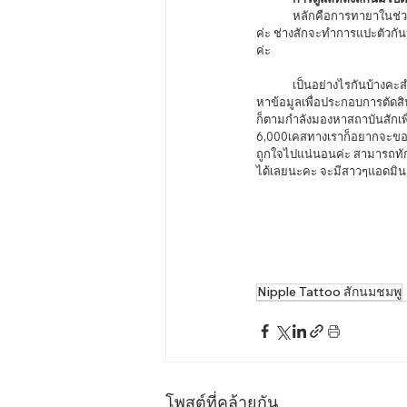
	หลักคือการทายาในช่วงที่ผิวกำลังเริ่มลอกค่ะรวมถึง งดการแกะหรือเกาในช่วงที่ผิวกำลังลอกเช่นเดียวกับการสักปากและสักคิ้ว
ค่ะ ช่างสักจะทำการแปะตัวกันน
ค่ะ 
	เป็นอย่างไรกันบ้างคะสำหรับบทความเกี่ยวกับเรื่องที่คุณควรรู้ก่อนตัดสินใจสักนมบทความนี้หวังว่าจะเป็นประโยชน์ต่อ ผู้ที่กำลัง
หาข้อมูลเพื่อประกอบการตัดส
ก็ตามกำลังมองหาสถาบันสักเพื
6,000เคสทางเราก็อยากจะขอฝา
ถูกใจไปแน่นอนค่ะ สามารถทักไล
ได้เลยนะคะ จะมีสาวๆแอดมิน
Nipple Tattoo สักนมชมพู
โพสต์ที่คล้ายกัน