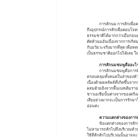
	การสักนม การสักเพื่อความงามอีกตัวเลือกนึงที่ค่อนข้างนิยมอย่างมากในปัจจุบันด้วยความต้องการที่จะพัฒนาเทคนิคและสีรวม
ถึงอุปกรณ์การสักเพื่อตอบโจ
ธรรมชาติได้มากกว่าเมื่อก่อน
ตัดหัวนมอันเนื่องจากการเกิดมะ
กับอวัยวะจริงมากที่สุด เพื่อ
เป็นธรรมชาติออกไปได้เลย ในบ
การสักนมชมพูคืออะไ
	การสักนมชมพูคือการที่ช่างสักใช้เข็มขนาดเล็กในการนำสีลงไปฝังบริเวณลานนมในเคสของผู้หญิงค่ะส่วนในเคสของผู้ชายจะ
ครอบคลุมทั้งหมดในส่วของหัวน
เนื่องด้วยผลลัพธ์ที่เกิดขึ้
ผสมด้วยอิงจากพื้นเบสเดิมรายคน
ชาวเอเชียนั้นต่างจากของฝรั่
เสียอย่างมากจะเป็นการรักษาให
อ่อนค่ะ 
ความแตกต่างของการสั
	ข้อแตกต่างของการสักนมในผู้ชายและผู้หญิงนั้นมีข้อแตกต่างอยู่ข้อนึงที่เด่นเลยนั้นก็คือพื้นที่ที่ครอบคลุมค่ะ ในผู้หญิงช่างสักจะ
ไม่สามารถสักไปถึงบริเวณหัวน
ใช้สีสักสักไปบริเวณนั้นอาจจ