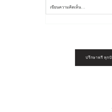
สักคิ้วที่ไหนดี ปี 2569 – แนะนำ
เขียนความคิดเห็น…
ร้าน Crown Eyebrows &
Beauty ร้านสักคิ้วมืออาชีพใน
กรุงเทพฯ
ปรึกษาฟรี ทุก