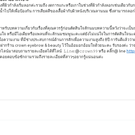
้ำไปให้เพื่อป้องกัน การเสียดสีของเสื้อผ้ากับผิวหนังบริเวณลานนม ซึ่งสามารถลอ
ินใจ หรือมีไอเดียหรือแพลนที่จะสักนมชมพูนะคะแต่ยังไม่แน่ใจในการตัดสินใจนะ
่อความงาม ที่มีช่างประสบการณ์ด้านการสักเพื่อความงามสูงถึง 8ปี การันตีแล้วว่
กร้าน crown eyebrow & beauty ไว้ในอ้อมอกอ้อมใจด้วยนะคะ รับรองค่ะ ว่าจะ
น์มาสอบถามรายละเอียดได้ที่ไลน์  𝙻𝚒𝚗𝚎:@𝚌𝚛𝚘𝚠𝚗𝟿𝟿 หรือ คลิ๊ก@ line
http
คอยตอบข้อซักถามรวมถึงรายละเอียดที่สาวๆอยากรู้แน่นอนค่ะ 