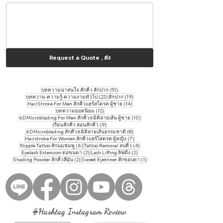
Request a Quote , ส่ง
51 กระทู้
บทความน่าสนใจ สักคิ้ว สักปาก
(51)
22 กระทู้
19 กระทู้
บทความ-ความรู้-ความงามทั่วไป
(22)
สักปาก
(19)
14 กระทู้
HairStroke For Men สักคิ้วแฮร์สโตรค ผู้ชาย
(14)
12 กระทู้
บทความยอดนิยม
(12)
10 กระทู้
6DMicroblading For Men สักคิ้ว6มิติลายเส้น ผู้ชาย
(10)
9 กระทู้
เรียนสักคิ้ว สอนสักคิ้ว
(9)
8 กระทู้
6DMicroblading สักคิ้ว6มิติลายเส้นธรรมชาติ
(8)
7 กระทู้
Hairstroke For Women สักคิ้วแฮร์โสตรค ผู้หญิง
(7)
6 กระทู้
4 กระทู้
Nipple Tattoo สักนมชมพู
(6)
Tattoo ​Removal ลบคิ้ว
(4)
2 กระทู้
2 กระทู้
Eyelash Extension ต่อขนตา
(2)
Lash Liffing ลิฟติ้ง
(2)
2 กระทู้
1 กระทู้
Shading Powder สักคิ้วสีฝุ่น
(2)
Sweet EyeInner สักขอบตา
(1)
#Hashtag Instagram Review