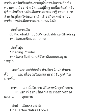
อาชีพ คอร์สเรียนที่จะช่วยปูพื้นการเป็นช่างสักเพื่อ
ความงาม มืออาชีพ อัดแน่นปูพื้นฐานเบื้องต้นสำหรับ
ผู้ที่สนใจ
เป็นช่างสักเพื่อความงามควรรู้ เหมาะมาก
สำหรับผู้ที่สนใจต้องการเริ่มทำธุรกิจและประกอบ
อาชีพการสักเพื่อความงามอย่างจริงจัง
- สักคิ้วลายเส้น
6DMicrobalding , 6DMicrobalding+Shading
เทคนิคยอดนิยมตลอดกาล
- สักคิ้วฝุ่น
Shading Powder
เทคนิคระดับตำนานที่ยังคงติดลมบนอยู่ ณ
ปัจจุบัน
- เทคนิคการแก้สีสักคิ้ว คิ้วเขียว คิ้วดำ คิ้วม่วง
คิ้ว แดง เพื่อช่วยให้คุณสามารถรับลูกค้าได้
มากขึ้น
-การออกแบบคิ้ววิเคราะห์โครงหน้าลูกค้าอย่าง
แม่นยำ เพื่อช่วยให้คุณสามารถสร้างสรรค์
ผลงาน คุณภาพ
- สักปากเน้นธรรมชาติ
Lips Tattoo Nature Looks