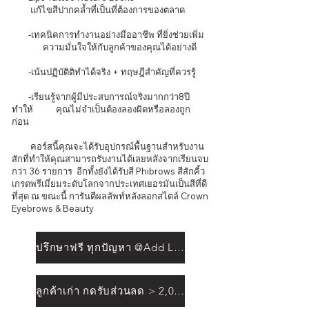
แก้ไขสีปากคล้ำที่เป็นที่ต้องการของตลาด
-เทคนิคการทำงานอย่างมืออาชีพ ที่ยิ่งช่วยเพิ่ม
ความมั่นใจให้กับลูกค้าของคุณได้อย่างดี
-เน้นปฏิบัติติทำได้จริง + ทฤษฎีสำคัญที่ควรรู้
-เรียนรู้จากผู้มีประสบการณ์จริงมากกว่า8ปี
ทำให้ คุณไม่จำเป็นต้องลองผิดหรือลองถูก
ก่อน
คอร์สนี้คุณจะได้รับอุปกรณ์พื้นฐานสำหรับงาน
สักที่ทำให้คุณสามารถรับงานได้เล
ยหลังจากเรียนจบ
กว่า 36 รายการ อีกทั้งยังได้รับสี Phibrows สีสักคิ้ว
เกรดพรีเมี่ยมระดับโลกจากประเทศเยอรมันเป็นสีที่ดี
ที่สุด ณ ขณะนี้ การันตีผลลัพท์หลังลอกสไตล์ Crown
Eyebrows & Beauty
ปรึกษาฟรี ทุกปัญหา @Add Line
ลูกค้าเก่า กดรับส่วนลด > 2,000฿