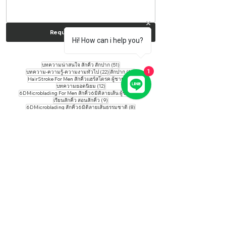
Request a Quote , ส่ง
Hi! How can i help you?
51 กระทู้
บทความน่าสนใจ สักคิ้ว สักปาก
(51)
22 กระทู้
19 กระทู้
1
บทความ-ความรู้-ความงามทั่วไป
(22)
สักปาก
(19)
14 กระทู้
HairStroke For Men สักคิ้วแฮร์สโตรค ผู้ชาย
(14)
12 กระทู้
บทความยอดนิยม
(12)
10 กระทู้
6DMicroblading For Men สักคิ้ว6มิติลายเส้น ผู้ชาย
(10)
9 กระทู้
เรียนสักคิ้ว สอนสักคิ้ว
(9)
8 กระทู้
6DMicroblading สักคิ้ว6มิติลายเส้นธรรมชาติ
(8)
7 กระทู้
Hairstroke For Women สักคิ้วแฮร์โสตรค ผู้หญิง
(7)
6 กระทู้
4 กระทู้
Nipple Tattoo สักนมชมพู
(6)
Tattoo ​Removal ลบคิ้ว
(4)
2 กระทู้
2 กระทู้
Eyelash Extension ต่อขนตา
(2)
Lash Liffing ลิฟติ้ง
(2)
2 กระทู้
1 กระทู้
Shading Powder สักคิ้วสีฝุ่น
(2)
Sweet EyeInner สักขอบตา
(1)
#Hashtag Instagram Review