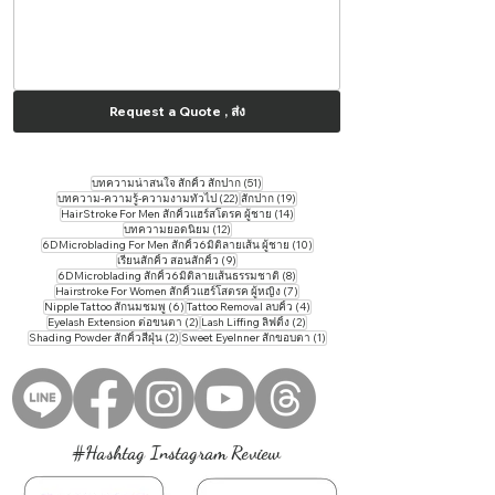
Request a Quote , ส่ง
51 กระทู้
บทความน่าสนใจ สักคิ้ว สักปาก
(51)
22 กระทู้
19 กระทู้
บทความ-ความรู้-ความงามทั่วไป
(22)
สักปาก
(19)
14 กระทู้
HairStroke For Men สักคิ้วแฮร์สโตรค ผู้ชาย
(14)
12 กระทู้
บทความยอดนิยม
(12)
10 กระทู้
6DMicroblading For Men สักคิ้ว6มิติลายเส้น ผู้ชาย
(10)
9 กระทู้
เรียนสักคิ้ว สอนสักคิ้ว
(9)
8 กระทู้
6DMicroblading สักคิ้ว6มิติลายเส้นธรรมชาติ
(8)
7 กระทู้
Hairstroke For Women สักคิ้วแฮร์โสตรค ผู้หญิง
(7)
6 กระทู้
4 กระทู้
Nipple Tattoo สักนมชมพู
(6)
Tattoo ​Removal ลบคิ้ว
(4)
2 กระทู้
2 กระทู้
Eyelash Extension ต่อขนตา
(2)
Lash Liffing ลิฟติ้ง
(2)
2 กระทู้
1 กระทู้
Shading Powder สักคิ้วสีฝุ่น
(2)
Sweet EyeInner สักขอบตา
(1)
#Hashtag Instagram Review