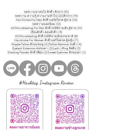
51 กระทู้
บทความน่าสนใจ สักคิ้ว สักปาก
(51)
22 กระทู้
19 กระทู้
บทความ-ความรู้-ความงามทั่วไป
(22)
สักปาก
(19)
14 กระทู้
HairStroke For Men สักคิ้วแฮร์สโตรค ผู้ชาย
(14)
12 กระทู้
บทความยอดนิยม
(12)
10 กระทู้
6DMicroblading For Men สักคิ้ว6มิติลายเส้น ผู้ชาย
(10)
9 กระทู้
เรียนสักคิ้ว สอนสักคิ้ว
(9)
8 กระทู้
6DMicroblading สักคิ้ว6มิติลายเส้นธรรมชาติ
(8)
7 กระทู้
Hairstroke For Women สักคิ้วแฮร์โสตรค ผู้หญิง
(7)
6 กระทู้
4 กระทู้
Nipple Tattoo สักนมชมพู
(6)
Tattoo ​Removal ลบคิ้ว
(4)
2 กระทู้
2 กระทู้
Eyelash Extension ต่อขนตา
(2)
Lash Liffing ลิฟติ้ง
(2)
2 กระทู้
1 กระทู้
Shading Powder สักคิ้วสีฝุ่น
(2)
Sweet EyeInner สักขอบตา
(1)
#Hashtag Instagram Review