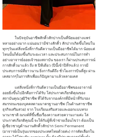
	ในปัจจุบันอาชีพสักคิ้วสักปากเป็นที่นิยมอย่างแพร่
หลายอย่างมาก แน่นอนว่ามีช่างสักคิ้ว สักปากเกิดขึ้นใหม่ใน
ทุกๆวันแต่สิ่งหนึ่งที่การันตีความเป็นมืออาชีพได้มาก น้อยแค่
ไหนนั้นก็ต้องขึ้นกับระยะเวลา และประสบการณ์ในการทำ 
อย่างอาจารย์ออยเจ้าของสถาบัน ของเรา ก็ผ่านประสบการณ์
การสักคิ้วมาแล้ว ถึง 8 ปีทีเดียว (ปีนี้เข้าปีที่9แล้ว) การมี
ประสบการณ์ที่ยาวนาน ยิ่งการันตีถึง ชั่วโมงการบินที่สูง ผ่าน
เคสยากๆในการสักเพื่อแก้ปัญหามาแล้วหลายเคส
	แต่สิ่งหนึ่งที่การันตีความเป็นมืออาชีพของอาจารย์
ออยยิ่งขึ้นไปอีกคือการได้รับ โล่ประกาศเกียรติคุณของ
สถาบันคุณวุฒิวิชาชีพ ที่ได้รับจากองค์กรที่มีหน้าที่รับรอง
สมรรถนะของบุคคลตามมาตรฐานอาชีพ (ในด้านสาขาชีพ
ธุรกิจเสริมสวย) จาก โรงเรียนเสริมสวยและออกแบบทรง
นานาชาติ ณรงค์ที่ขึ้นชื่อเรื่องความสวยความงามค่ะ โล่
ประกาศเกียรติคุณนี้ จะให้กับผู้ที่เข้าข่ายเงื่อนไขว่า ต้องเป็น
ผู้เชียวชาญด้านงานสักคิ้วสักปาก Semi Permanent 
(อาจารย์เป็นรุ่นแรกของประเทศไทยด้วยค่ะ) การคัดเลือกใน
การจะได้โล่ระดับ exminer นั้น ต้องมีประสบการณ์ขั้นต่ำ