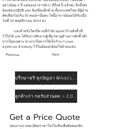
อย่างน้อย 4 ปี แต่ของอาจารย์เรา มีถึง8 ปี แล้วค่ะ อีกทั้งยัง
ต้องสอบปฎิบัติ และ ข้อเขียนอีกด้วย ทั้งประเทศไทย มีผู้ผ่าน
คัดเลือกไม่เกิน 35 คนเท่านั้นค่ะ โล่นี้อาจารย์ออยได้รับเมื่อ
วันที่ 30 พฤศจิกายน 2564 ค่ะ
	และสำหรับใครก็ตามที่กำลัง มองหาร้านสักคิ้วที่
ไว้ใจได้ และ ได้รับการสักจากผู้เชี่ยวชาญด้านการสักคิ้วสัก
ปากโดยเฉพาะ ทางเราก็อยากให้เก็บร้าน Crown 
eyebrow & beauty ไว้ในอ้อมอกอ้อมใจด้วยนะคะ 
Next
Previous
ปรึกษาฟรี ทุกปัญหา @Add Line
ลูกค้าเก่า กดรับส่วนลด > 2,000฿
Get a Price Quote 
สอบถามรายละเอียดราคาโปรโมชั่นเพื่อติดต่อกลับ