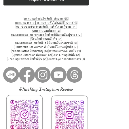
51 กระทู้
บทความน่าสนใจ สักคิ้ว สักปาก
(51)
22 กระทู้
19 กระทู้
บทความ-ความรู้-ความงามทั่วไป
(22)
สักปาก
(19)
14 กระทู้
HairStroke For Men สักคิ้วแฮร์สโตรค ผู้ชาย
(14)
12 กระทู้
บทความยอดนิยม
(12)
10 กระทู้
6DMicroblading For Men สักคิ้ว6มิติลายเส้น ผู้ชาย
(10)
9 กระทู้
เรียนสักคิ้ว สอนสักคิ้ว
(9)
8 กระทู้
6DMicroblading สักคิ้ว6มิติลายเส้นธรรมชาติ
(8)
7 กระทู้
Hairstroke For Women สักคิ้วแฮร์โสตรค ผู้หญิง
(7)
6 กระทู้
4 กระทู้
Nipple Tattoo สักนมชมพู
(6)
Tattoo ​Removal ลบคิ้ว
(4)
2 กระทู้
2 กระทู้
Eyelash Extension ต่อขนตา
(2)
Lash Liffing ลิฟติ้ง
(2)
2 กระทู้
1 กระทู้
Shading Powder สักคิ้วสีฝุ่น
(2)
Sweet EyeInner สักขอบตา
(1)
#Hashtag Instagram Review