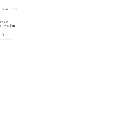
row.co
eview
รจากทางร้าน
e