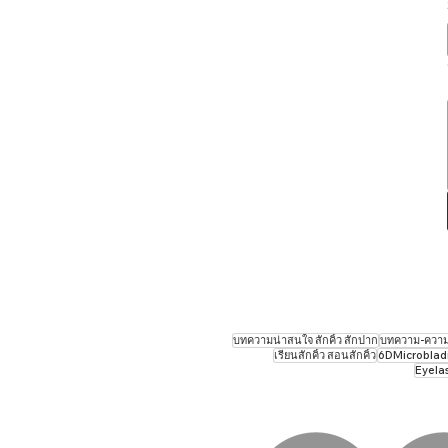
บทความน่าสนใจ สักคิ้ว สักปาก
บทความ-ความร
เรียนสักคิ้ว สอนสักคิ้ว
6DMicrobladin
Eyela