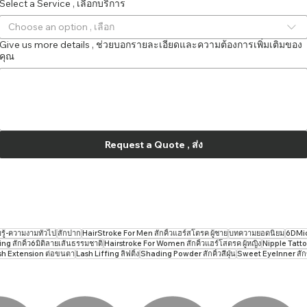
Select a Service , เลือกบริการ
Choose an option , เลือก
Give us more details , ช่วยบอกรายละเอียดและความต้องการเพิ่มเติมของ
คุณ
Request a Quote , ส่ง
ู้-ความงามทั่วไป
สักปาก
HairStroke For Men สักคิ้วแฮร์สโตรค ผู้ชาย
บทความยอดนิยม
6DMicr
g สักคิ้ว6มิติลายเส้นธรรมชาติ
Hairstroke For Women สักคิ้วแฮร์โสตรค ผู้หญิง
Nipple Tatto
sh Extension ต่อขนตา
Lash Liffing ลิฟติ้ง
Shading Powder สักคิ้วสีฝุ่น
Sweet EyeInner สั