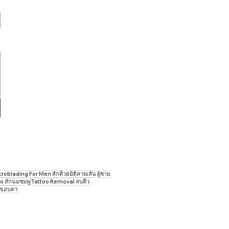
oblading For Men สักคิ้ว6มิติลายเส้น ผู้ชาย
o สักนมชมพู
Tattoo ​Removal ลบคิ้ว
กขอบตา