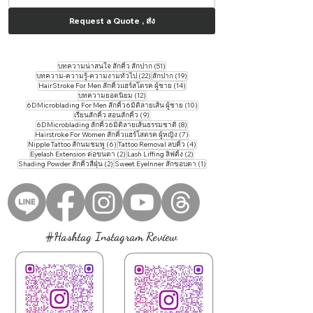
Request a Quote , ส่ง
51 กระทู้
บทความน่าสนใจ สักคิ้ว สักปาก
(51)
22 กระทู้
19 กระทู้
บทความ-ความรู้-ความงามทั่วไป
(22)
สักปาก
(19)
14 กระทู้
HairStroke For Men สักคิ้วแฮร์สโตรค ผู้ชาย
(14)
12 กระทู้
บทความยอดนิยม
(12)
10 กระทู้
6DMicroblading For Men สักคิ้ว6มิติลายเส้น ผู้ชาย
(10)
9 กระทู้
เรียนสักคิ้ว สอนสักคิ้ว
(9)
8 กระทู้
6DMicroblading สักคิ้ว6มิติลายเส้นธรรมชาติ
(8)
7 กระทู้
Hairstroke For Women สักคิ้วแฮร์โสตรค ผู้หญิง
(7)
6 กระทู้
4 กระทู้
Nipple Tattoo สักนมชมพู
(6)
Tattoo ​Removal ลบคิ้ว
(4)
2 กระทู้
2 กระทู้
Eyelash Extension ต่อขนตา
(2)
Lash Liffing ลิฟติ้ง
(2)
2 กระทู้
1 กระทู้
Shading Powder สักคิ้วสีฝุ่น
(2)
Sweet EyeInner สักขอบตา
(1)
#Hashtag Instagram Review