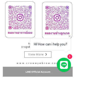
Feed Back , Review
Hi! How can i help you?
จากลูกค้าที่ใช้บริการจากทางร้าน
View More
1
www.croweyebrow.com