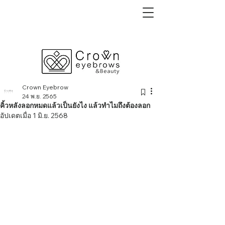
Crown Eyebrow
24 พ.ย. 2565
คิ้วหลังลอกหมดแล้วเป็นยังไง แล้วทำไมถึงต้องลอก
อัปเดตเมื่อ
1 มิ.ย. 2568