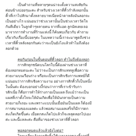
	เป็นคำถามที่หลายๆคนน่าจะตั้งความสงสัยกัน
ค่อนข้างบ่อยๆนะคะ สำหรับช่วงเวลาที่คิ้วกำลังลอกนั้น 
คิ้วที่เราไปสักมาตั้งหลายบาทเนี่ยหน้าตาหลังมันลอกจะ
เป็นอย่างไร แน่นอนว่าช่วงเวลานั้นเป็นช่วงเวลาวัดใจ
กันทีเดียว ในลูกค้าๆหลายคน จากที่แอด ลูกนัทเคยเจอ
มาจากการทำงานที่ร้านแห่งนี้ ก็ค้นพบเกี่ยวกับ คำถาม
เกี่ยวกับเรื่องนี้บ่อยๆค่ะ ในบทความนี้เราจะมาพูดถึงช่วง
เวลาที่คิ้วหลังลอกกันค่ะว่าจะเป็นยังไงแล้วทำไมถึงต้อง
ลอกด้วย 
คุยกันก่อนในขั้นตอนที่คิ้วลอก ทำไมถึงต้องลอก
	การสักทุกชนิดบนโลกใบนี้ต้องผ่านช่วงเวลาที่
ต้องลอกหมดนะคะ ไม่ว่าจะเป็นการสักแทททูเพื่อความ
สวยงามบนเรือนร่าง หรือจะเป็นการสักเชิงการแพทย์ก็ดี 
แน่นอนว่าการสักเชิงความงาม อย่างการสักคิ้วก็เป็นหนึ่ง
ในนั้นค่ะ ต้องบอกอย่างงี้ก่อนว่าการที่เราเข้ารับกา
รสักเนี่ย ก็คือการทำให้ร่างกายเป็นแผล ถึงแม้ว่าจะเป็น
แผลที่เราตั้งใจจะให้มันเกิดเพื่อให้มันกลายเป็นความ
สวยงามก็เถอะ และเพราะแบบนั้นเมื่อมันเป็นแผล ก็ต้องมี
การสมานของแผลค่ะ แล้วพอสมานแผลเสร็จก็มีการตก
สะเก็ดเกิดขึ้นค่ะ เมื่อตกสะเก็ดไปแล้วก็จะหลุดลอกไปเอง
ค่ะ และนี้แหละค่ะ คือที่มาของช่วงเวลาที่คิ้วลอก 
พอลอกหมดแล้วแล้วยังไงต่อ?
	โดยเฉลี่ยแล้วการสักคิ้วใช้เวลาลอกของคิ้วอยู่ที่ 