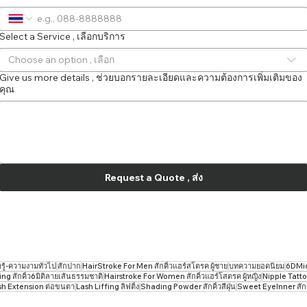
Select a Service , เลือกบริการ
Choose an option , เลือก
Give us more details , ช่วยบอกรายละเอียดและความต้องการเพิ่มเติมของ
คุณ
Request a Quote , ส่ง
ู้-ความงามทั่วไป
สักปาก
HairStroke For Men สักคิ้วแฮร์สโตรค ผู้ชาย
บทความยอดนิยม
6DMicr
g สักคิ้ว6มิติลายเส้นธรรมชาติ
Hairstroke For Women สักคิ้วแฮร์โสตรค ผู้หญิง
Nipple Tatto
sh Extension ต่อขนตา
Lash Liffing ลิฟติ้ง
Shading Powder สักคิ้วสีฝุ่น
Sweet EyeInner สั