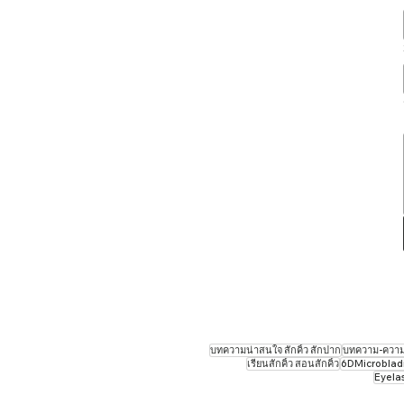
บทความน่าสนใจ สักคิ้ว สักปาก
บทความ-ความร
เรียนสักคิ้ว สอนสักคิ้ว
6DMicrobladin
Eyela