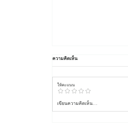
ความคิดเห็น
ให้คะแนน
สักคิ้วที่ไหนดี ปี 2569 – แนะนำ
เขียนความคิดเห็น…
ร้าน Crown Eyebrows &
Beauty ร้านสักคิ้วมืออาชีพใน
กรุงเทพฯ