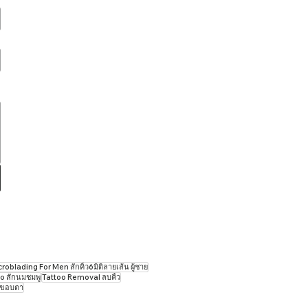
oblading For Men สักคิ้ว6มิติลายเส้น ผู้ชาย
o สักนมชมพู
Tattoo ​Removal ลบคิ้ว
กขอบตา