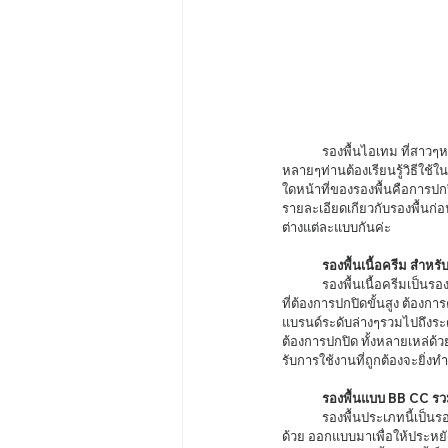
	รองพื้นไอเทม ที่สาวๆหลายๆคนคุ้นเคยเป็นอย่างดีนะคะ เพราะเป็นเครื่องสำอางค์ชนิดแรกๆเลยหล่ะมั้งที่มือใหม่หัดแต่งหน้า
หลายๆท่านต้องเรียนรู้วิธีใช้ใ
ใดหน้าที่ของรองพื้นคือการปก
รายละเอียดเกียวกับรองพื้นก่
ต่างแต่ละแบบกันค่ะ 
รองพื้นเนื้อครีม สำหรั
	รองพื้นเนื้อครีมเป็นรองพื้นที่มีหลากหลายผลิตภัณฑ์ในตลาดค่ะ จะเน้นไปที่การปกปิดที่ครอบคลุมทั้งหมดเหมาะอย่างมากกับงาน
ที่ต้องการปกปิดขั้นสูง ต้องก
แบรนด์ระดับล่างๆรวมไปถึงระด
ต้องการปกปิด ทั้งหลายเหล่ด้ว
รับการใช้งานที่ถูกต้องจะยิ่งทำ
รองพื้นแบบ BB CC รวมแ
	รองพื้นประเภทนี้เป็นรองพื้นที่มีส่วนผสมของรองพื้นชนิดครีมรวมเข้ากับพวก ตัวบำรุงและเบสค่ะ แน่นอนว่ามีพวกพาร์มเมอร์มาด
ด้วย ออกแบบมาเพื่อให้ประหยั