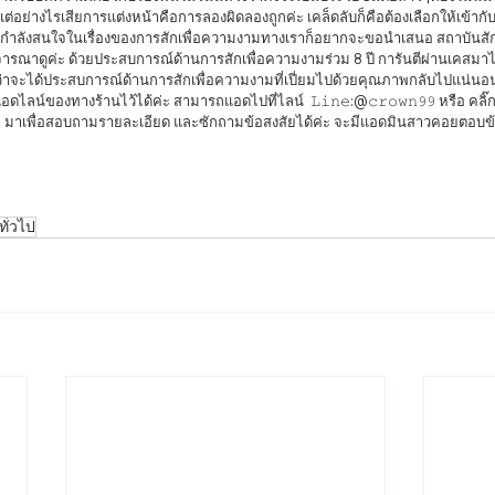
่อย่างไรเสียการแต่งหน้าคือการลองผิดลองถูกค่ะ เคล็ดลับก็คือต้องเลือกให้เข้ากับเร
กำลังสนใจในเรื่องของการสักเพื่อความงามทางเราก็อยากจะขอนำเสนอ สถาบันสัก
รณาดูค่ะ ด้วยประสบการณ์ด้านการสักเพื่อความงามร่วม 8 ปี การันตีผ่านเคสมาไม
ว่าจะได้ประสบการณ์ด้านการสักเพื่อความงามที่เปี่ยมไปด้วยคุณภาพกลับไปแน่
น์ของทางร้านไว้ได้ค่ะ สามารถแอดไปที่ไลน์  𝙻𝚒𝚗𝚎:@𝚌𝚛𝚘𝚠𝚗𝟿𝟿 หรือ คลิ๊
  มาเพื่อสอบถามรายละเอียด และซักถามข้อสงสัยได้ค่ะ จะมีแอดมินสาวคอยตอบข้
     
ั่วไป