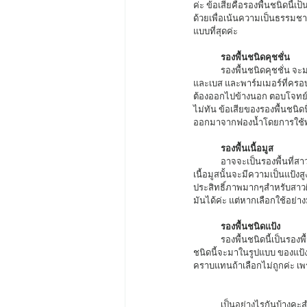
ค่ะ ข้อเสียคือรองพื้นชนิดนี้
ด้วยเพื่อเน้นความเป็นธรรมชาต
แบบที่สุดค่ะ 
รองพื้นชนิดคุชชั่น
	รองพื้นชนิดคุชชั่น จะมาในรูปบรรจุภัณฑ์หน้าตาคล้ายๆตลับแป้งค่ะ รองพื้นชนิดนี้มีการปกปิดที่ดี รวมถึงเลือกสรรมาซึ่งตัวบำรุง
และเบส และพาร์มเมอร์ที่ครอ
ต้องออกไปข้างนอก ตอบโจทย์ม
ไม่ทัน ข้อเสียของรองพื้นชนิด
ออกมาจากฟองน้ำโดยการใช้พัฟ
รองพื้นเนื้อมูส 
	อาจจะเป็นรองพื้นที่สาวๆหน้าจะไม่ค่อยได้ยินแต่รองพื้นประเภทนี้เป็นสิ่งที่ถูกมองข้ามมาอย่างยาวนานค่ะ เนื่องจากเพราะรองพื้น
เนื้อมูสนั้นจะมีความเป็นแป้งส
ประสิทธิ์ภาพมากๆสำหรับสาวผิว
มันได้ค่ะ แต่หากเลือกใช้อย่
รองพื้นชนิดแป้ง
	รองพื้นชนิดนี้เป็นรองพื้นที่สาวหัดๆแต่งหน้าจะได้รู้จักเป็นอย่างแรกๆเลย เนื่องจากเป็นการเริ่มต้นในการเริ่มแต่งหน้าที่ดี รองพื้น
ชนิดนี้จะมาในรูปแบบ ของแป้ง
คราบแทนถ้าเลือกไม่ถูกค่ะ เพร
	เป็นอย่างไรกันบ้างคะสำหรับบทความเกี่ยวกับรองพื้นในวันนี้หวังว่าคงจะเป็นประโยชน์ต่อสาวๆที่ยังไม่แน่ใจในเรื่องของการเลือก