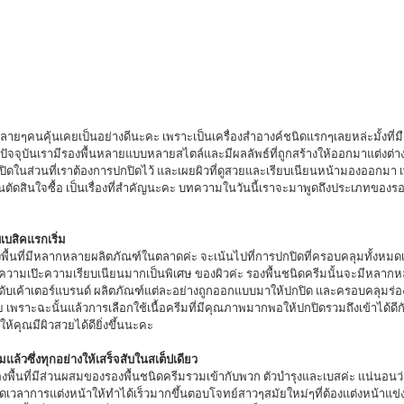
นปัจจุบันเรามีรองพื้นหลายแบบหลายสไตล์และมีผลลัพธ์ที่ถูกสร้างให้ออกมาแต่งต่างกั
ปิดในส่วนที่เราต้องการปกปิดไว้ และเผยผิวที่ดูสวยและเรียบเนียนหน้ามองออกมา เ
อนตัดสินใจซื้อ เป็นเรื่องที่สำคัญนะคะ บทความในวันนี้เราจะมาพูดถึงประเภทของ
บเบสิคแรกเริ่ม
ารความเป๊ะความเรียบเนียนมากเป็นพิเศษ ของผิวค่ะ รองพื้นชนิดครีมนั้นจะมีหลากห
ับเค้าเตอร์แบรนด์ ผลิตภัณฑ์แต่ละอย่างถูกออกแบบมาให้ปกปิด และครอบคลุมร่องรอ
ย เพราะฉะนั้นแล้วการเลือกใช้เนื้อครีมที่มีคุณภาพมากพอให้ปกปิดรวมถึงเข้าได้ดีกั
ให้คุณมีผิวสวยได้ดียิ่งขึ้นนะคะ 
ล้วซึ่งทุกอย่างให้เสร็จสับในสเต็ปเดียว
ดเวลาการแต่งหน้าให้ทำได้เร็วมากขึ้นตอบโจทย์สาวๆสมัยใหม่ๆที่ต้องแต่งหน้าแข่งก