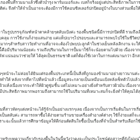
เป็นรองพื้นที่รวมมาแล้วซึ่งตัวบำรุง พาร์มเมอร์และ เบสก็จริงอยู่แต่ประสิทธิภาพใน
ิค่ะ จึงทำให้จำเป็นอาจจะต้องมีการใช้คอนซิลเลอร์ปกปิดอยู่บ้างในบางส่วนเพื่อให้
บคลุม การใช้งานก็ง่ายแสนง่าย แค่แท็ปเบาๆไปรอบๆและสามารถพบไปใช้ในชีวิตประ
ากๆสำหรับสาววัยทำงานที่อาจจะต้องไปพบปะลูกค้าในช่วงเย็นหลังเลิกงาน จะให้
นี้คือมีปริมาณน้อยค่ะ รวมถึงปริมาณในการปั้มมาใช้ก็จะน้อยตามไปด้วย เนื่องจาก
 แน่นอนว่าช่วยให้ ได้ลุคเป็นธรรมชาติ แต่ก็ต้องใช้เวลาในการแต่งนานกว่า อีก
ูงทำให้ หลังจากที่ทาไปที่หน้าแล้ว เนื้อมูสจะกลายเป็นเหมือนแป้งหลังเซ็ทตัวไปแล้ว
แห้งเนื่องจากจะทำให้ผิวดูชุ่มชิ้น แต่ไม่เหมาะอย่างยิ่งสำหรับสาวผิวมัน เนื่องจา
างมีประสิทธิภาพมากพอรวมถึงสามารถใช้ในปริมาณที่เหมาะสมก็จะยิ่งทำให้คุณได้ลุ
เป็นตลับค่ะ สามารถหาซื้อได้ง่ายตามร้านขายเครื่องสำอางค์ต่างๆ ใช้ก็ง่ายแต่ก็
าะฉะนั้นแล้วการศึกษาข้อมูลให้ดีก่อนตัดสินใจซื้อเป็นเรื่องที่จำเป็นสำหรับเลือกใ