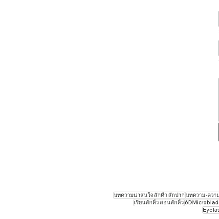
บทความน่าสนใจ สักคิ้ว สักปาก
บทความ-ความร
เรียนสักคิ้ว สอนสักคิ้ว
6DMicrobladin
Eyela