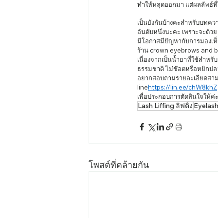
ทำให้หลุดออกมา แต่ผลลัพธ์ที
เป็นยังกันบ้างคะสำหรับบทควา
อันดับหนึ่งนะคะ เพราะจะด้วย
มีโอกาสมีปัญหากับการมองเห
ร้าน crown eyebrows and b
เนื่องจากเป็นน้ำยาที่ใช้สำห
ธรรมชาติ ไม่ช๊อตหรือหยิกปล
อยากสอบถามรายละเอียดสามารถแ
line
https://lin.ee/chW8khZ
เพื่อประกอบการตัดสินใจให้ค่ะ
Lash Liffing ลิฟติ้ง
Eyelash
โพสต์ที่คล้ายกัน