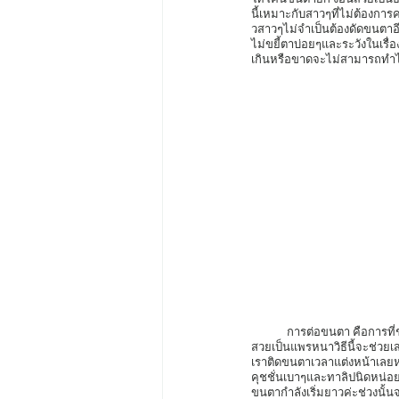
นี้เหมาะกับสาวๆที่ไม่ต้องกา
วสาวๆไม่จำเป็นต้องดัดขนตาอี
ไม่ขยี้ตาบ่อยๆและระวังในเรื่
เกินหรือขาดจะไม่สามารถทำได
	การต่อขนตา คือการที่ช่างขนตาใช้สวิสเซอร์หรือแหนบคีบขนตาปลอมนำมาติดว่ากับขนตาจริงๆที่ละเส้น เพื่อให้ได้ขนตาที่ยาว
สวยเป็นแพรหนาวิธีนี้จะช่วยเส
เราติดขนตาเวลาแต่งหน้าเลย
คุชชั่นเบาๆและทาลิปนิดหน่อย
ขนตากำลังเริ่มยาวค่ะช่วงนั