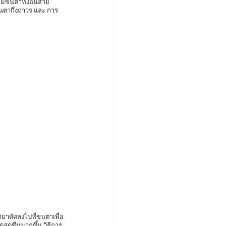
วๆมีขนตาที่งอนสวย 
ดขนตากึ่งถาวร และ การ
ดชื่นมากขึ้น วิธีการ