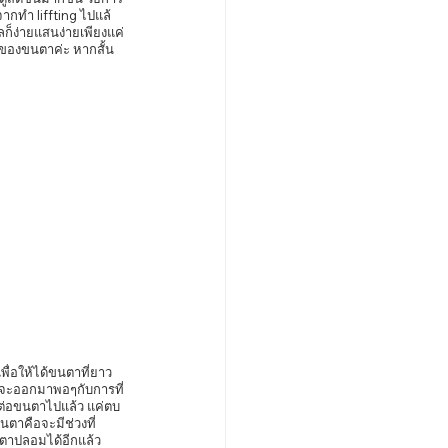
ากทำ liffting ไปแล้
ก็ง่ายแสนง่ายเพียงแค่
าวของขนตาค่ะ หากสั้น
ได้จะออกมาพอๆกับการที่
ต่อขนตาไปแล้ว แค่ตบ
นตาคือจะมีช่วงที่
นตาปลอมได้อีกแล้ว