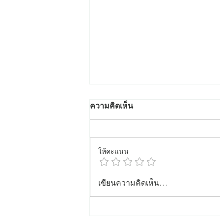
ความคิดเห็น
ให้คะแนน
สักคิ้วที่ไหนดี ปี 2569 – แนะนำ
เขียนความคิดเห็น…
ร้าน Crown Eyebrows &
Beauty ร้านสักคิ้วมืออาชีพใน