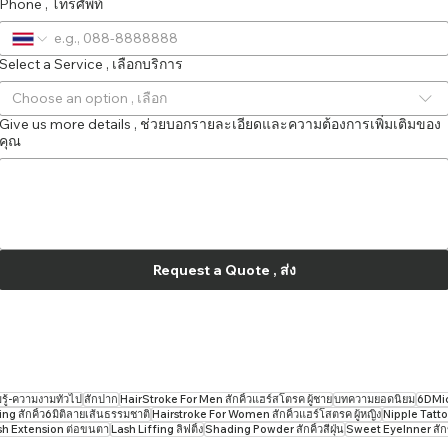
Phone , โทรศัพท์
Select a Service , เลือกบริการ
Choose an option , เลือก
Give us more details , ช่วยบอกรายละเอียดและความต้องการเพิ่มเติมของ
คุณ
Request a Quote , ส่ง
ู้-ความงามทั่วไป
สักปาก
HairStroke For Men สักคิ้วแฮร์สโตรค ผู้ชาย
บทความยอดนิยม
6DMicr
g สักคิ้ว6มิติลายเส้นธรรมชาติ
Hairstroke For Women สักคิ้วแฮร์โสตรค ผู้หญิง
Nipple Tatto
sh Extension ต่อขนตา
Lash Liffing ลิฟติ้ง
Shading Powder สักคิ้วสีฝุ่น
Sweet EyeInner สั