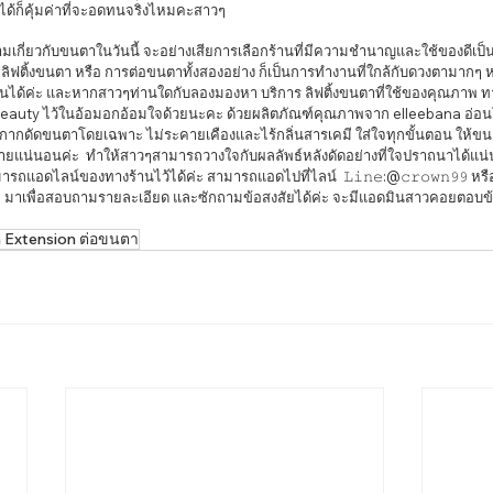
่ได้ก็คุ้มค่าที่จะอดทนจริงไหมคะสาวๆ
มเกี่ยวกับขนตาในวันนี้ จะอย่างเสียการเลือกร้านที่มีความชำนาญและใช้ของดีเป็น
 ลิฟติ้งขนตา หรือ การต่อขนตาทั้งสองอย่าง ก็เป็นการทำงานที่ใกล้กับดวงตามากๆ 
็นได้ค่ะ และหากสาวๆท่านใดกับลองมองหา บริการ ลิฟติ้งขนตาที่ใช้ของคุณภาพ 
eauty ไว้ในอ้อมอกอ้อมใจด้วยนะคะ ด้วยผลิตภัณฑ์คุณภาพจาก elleebana อ่อน
รับกากดัดขนตาโดยเฉพาะ ไม่ระคายเคืองและไร้กลิ่นสารเคมี ใส่ใจทุกขั้นตอน ให้
ายแน่นอนค่ะ  ทำให้สาวๆสามารถวางใจกับผลลัพธ์หลังดัดอย่างที่ใจปราถนาได้แ
อดไลน์ของทางร้านไว้ได้ค่ะ สามารถแอดไปที่ไลน์  𝙻𝚒𝚗𝚎:@𝚌𝚛𝚘𝚠𝚗𝟿𝟿 หรือ
  มาเพื่อสอบถามรายละเอียด และซักถามข้อสงสัยได้ค่ะ จะมีแอดมินสาวคอยตอบข้
 
 Extension ต่อขนตา