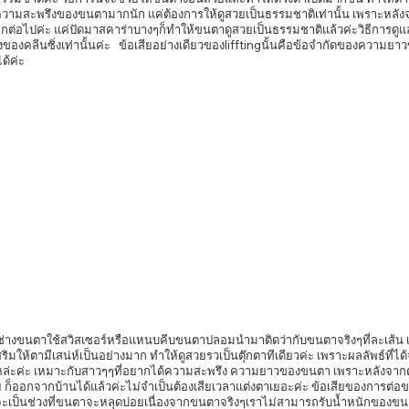
รความสะพรึงของขนตามากนัก แค่ต้องการให้ดูสวยเป็นธรรมชาติเท่านั้น เพราะหลังจ
กต่อไปค่ะ แค่ปัดมาสคาร่าบางๆก็ทำให้ขนตาดูสวยเป็นธรรมชาติแล้วค่ะวิธีการดูแล
องของคลีนซิ่งเท่านั้นค่ะ   ข้อเสียอย่างเดียวของlifftingนั้นคือข้อจำกัดของความย
้ค่ะ 
ริมให้ตามีเสน่ห์เป็นอย่างมาก ทำให้ดูสวยรวเป็นตุ๊กตาทีเดียวค่ะ เพราะผลลัพธ์ที่
หล่ะค่ะ เหมาะกับสาวๆๆที่อยากได้ความสะพรึง ความยาวของขนตา เพราะหลังจาก
 ก็ออกจากบ้านได้แล้วค่ะไม่จำเป็นต้องเสียเวลาแต่งตาเยอะค่ะ ข้อเสียของการต่อข
้นจะเป็นช่วงที่ขนตาจะหลุดบ่อยเนื่องจากขนตาจริงๆเราไม่สามารถรับน้ำหนักของข