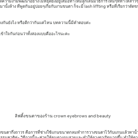
ด์ความงามพัฒนาอย่างไม่หยุดยั้งอยู่เสมอทำให้มีลูกเล่นมีวิธีการใหม่ๆที่ทำให้สา
นั้งล้าง ที่พูดกันอยู่บ่อยๆเกี่ยกับงานขนตา ก็จะมี lash liffting หรือที่เรียกว่าดั
ันต่างกันยังไง หรือดีกว่ากันแค่ไหน บทความนี้มีคำตอบค่ะ
เข้าใจกันก่อนว่าทั้งสองแบบคืออะไรนะคะ 
ลิฟติ้งขนตาของร้าน crown eyebrows and beauty
มชาติค่ะ วิธีการนี้จะช่วยให้ขนตางอนสวยและทำให้ดวงตาเปิดมากขึ้น ทำให้ตาดูส