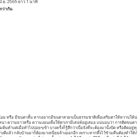
มิ.ย. 2565
ยาว 1 นาที
กว่ากัน
นา ความยาวหรือ ความงอนเพื่อให้ตาเรามีเสน่ห์อยู่เสมอ แน่นอนว่า การติดขนตา
่มต้นทำแต่เมื่อทำไปบ่อยๆเข้า บางครั้งก็รู้สึกว่าเบื่อจังที่จะต้องมานั้งปัด หรือติดอย
งดีแล้ว กลับบ้านมาก็ต้องมาเหนี่ยยล้างออกอีก เพราะหากทึ้งไว้ข้ามคืนต้องทำให้เ