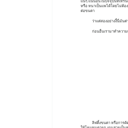
แน่ๆ แน่นอนในปัจจุบันที่เทรน
หรือ หนาเป็นแพได้โดยไม่ต้องมา
ต่อขนตา 
	ว่าแต่สองอย่างงี้นี่ม
	ก่อนอื่นเรามาทำความ
	ลิฟติ้งขนตา หรือการดัดขนตากึ่งถาวร คือการที่ช่างใช้แกนขนาดกลมทำการวางขนตาไว้กับแกนแล้วทาน้ำยาดัดลงไปที่ขนตาเพื่อ
ให้โคนขนตายก งอนสวยเป็นธรร