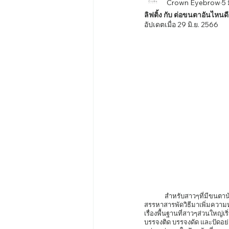
Crown Eyebrow
5 
ลิฟติ้ง กับ ต่อขนตาอันไหนดี
อัปเดตเมื่อ
29 มิ.ย. 2566
	สำหรับสาวๆที่มีขนตาน้อย หรือ มีขนตาสั้น หากอยากมีขนตาสวยๆเป็นธรรมชาติเพื่อเสริมตาให้หวานให้น่าดึงดูด ก็คงจะต้อง
สรรหาสารพัดวิธีมาเพิ่มความห
เรื่องพื้นฐานที่สาวๆส่วนใหญ่เริ
บรรจงติด บรรจงดัด และปัดอย่า