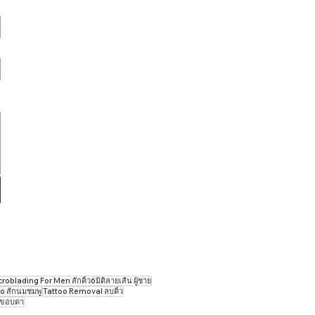
oblading For Men สักคิ้ว6มิติลายเส้น ผู้ชาย
o สักนมชมพู
Tattoo ​Removal ลบคิ้ว
กขอบตา