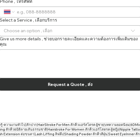
Phone , โทรศัพท์
Select a Service , เลือกบริการ
Choose an option , เลือก
Give us more details , ช่วยบอกรายละเอียดและความต้องการเพิ่มเติมของ
คุณ
Request a Quote , ส่ง
ู้-ความงามทั่วไป
สักปาก
HairStroke For Men สักคิ้วแฮร์สโตรค ผู้ชาย
บทความยอดนิยม
6DMicr
g สักคิ้ว6มิติลายเส้นธรรมชาติ
Hairstroke For Women สักคิ้วแฮร์โสตรค ผู้หญิง
Nipple Tatto
sh Extension ต่อขนตา
Lash Liffing ลิฟติ้ง
Shading Powder สักคิ้วสีฝุ่น
Sweet EyeInner สั