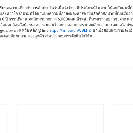
และหากใครก็ตามที่ได้อ่านบทความนี้กำลังมองหาสถาบันสักคิ้วสักปากที่เป็นมืออา
ม 8 ปี การันตีผ่านเคสสักมามากกว่า 6,000เคสแล้วหล่ะ ก็ทางเรากอยากจะฝาก สถ
นอ้อมอกอ้อมใจด้วยนะคะ  หากสนใจอยากสอบถามรายละเอียดสามารถแอดไลน์ของท
𝚌𝚛𝚘𝚠𝚗𝟿𝟿 หรือ คลิ๊ก@ line
https://lin.ee/chW8khZ
  มาเพื่อสอบถามรายละเอ
อยตอบข้อซักถามของลูกค้า เพื่อประกอบการตัดสินใจให้ค่ะ 