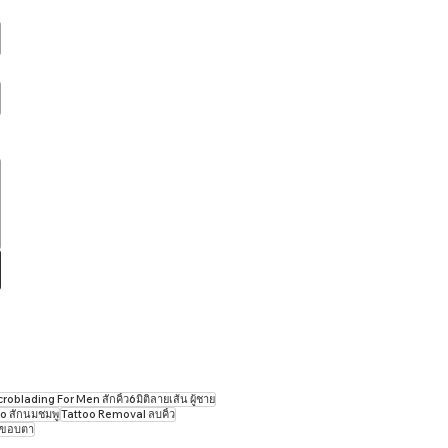
oblading For Men สักคิ้ว6มิติลายเส้น ผู้ชาย
o สักนมชมพู
Tattoo ​Removal ลบคิ้ว
กขอบตา