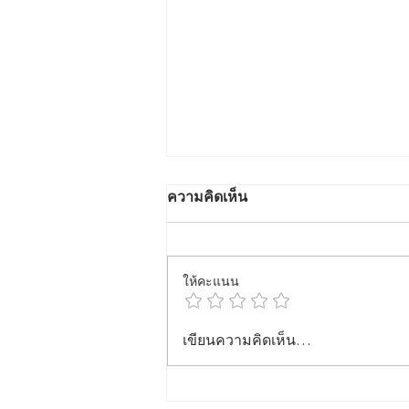
ความคิดเห็น
ให้คะแนน
สักคิ้วที่ไหนดี ปี 2569 – แนะนำ
เขียนความคิดเห็น…
ร้าน Crown Eyebrows &
Beauty ร้านสักคิ้วมืออาชีพใน