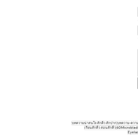
บทความน่าสนใจ สักคิ้ว สักปาก
บทความ-ความร
เรียนสักคิ้ว สอนสักคิ้ว
6DMicrobladin
Eyela