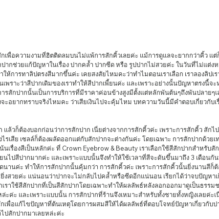
สักปากช่วยแก้ปัญหาในเรื่อง ปากคล้ำ ปากซีด หรือ รูปปากไม่สวยค่ะ ในวันที่ไม่แต่ง
ทำให้การทาลิปตรงสีมากขึ้นค่ะ เคยสงสัยไหมคะว่าทำไมตอนเราเลือก เราลองลิปเรา
ั้นเพราะว่าสีปากเดิมของเราทำให้สีปากเพี้ยนค่ะ และเพราะอย่างนั้นปัญหาตรงนี
รสักปากนั้นเป็นการบริการที่มีราคาค่อนข้างสูงมีตั้งแต่หลักพันต้นๆถึงพันปลายๆเ
็คงจะอยากทราบจริงไหมคะ ว่าเสียเงินไปจะคุ้มไหม บทความวันนี้มีคำตอบเกี่ยวกับเร
ไรเสีย เซลล์ก็ต้องผลัดออกแต่กับสักปากจะต่างกันค่ะ โดยเฉพาะ การสักปากด้วยเ
านเน้นเรื่องสีเป็นหลักค่ะ ที่ Crown Eyebrow & Beauty เราเลือกใช้สีสักปากสำหรั
ไปสีปากมากค่ะ และเพราะแบบนั้นจึงทำให้ใช้เวลาที่สีจะดันขึ้นมาถึง 3 เดือนกันทีเด
ติดนานค่ะ ทำให้การสักปากนั้นคุ้มกว่า การสักคิ้วค่ะ เพราะการสักคิ้วนั้นยิ่งนานสีก็
ียิ่งสวยค่ะ แน่นอนว่าปากจะไม่กลับไปคล้ำหรือซีดอีกแน่นอน เรียกได้ว่าจบปัญหาเ
ากเราใช้สีสักปากที่เป็นสีสักปากโดยเฉพาะทำให้ผลลัพธ์หลังลอกออกมาดูเป็นธรรมช
ะค่ะ และเพราะแบบนั้น การสักปากที่ร้านจึงเหมาะสำหรับทั้งชายทั้งหญิงเลยค่ะเนื
กเพื่อแก้ไขปัญหาที่ต้นเหตุโดยการผสมสีให้ได้ผลลัพธ์ที่ตอบโจทย์ปัญหาเกี่ยวกับ
่าไปสักปากมาเลยหล่ะค่ะ