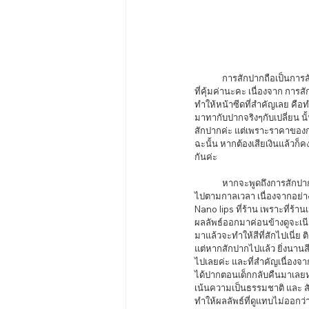
	การสักปากถือเป็นการสักเพื่อความงามที่ฮิตติดลมบนไม่แพ้การสักคิ้วเลยค่ะ แม้การดูแลจะยากกว่าคิ้ว แต่ก็ถือว่าเป็นผลตอบแทน
ที่คุ้มค่านะคะ เนื่องจาก การ
ทำให้หน้าซีดที่สำคัญเลย คือ
มาทากับปากจริงๆกับเปลี่ยน น
สักปากค่ะ แต่เพราะราคาของกา
ฉะนั้น หากต้องเสียเงินแล้วก
กันค่ะ 
	หากจะพูดถึงการสักปาก แล้วก็ต้องบอกก่อนว่าการสักปาก เนี่ยต่างจากการสักคิ้วค่ะ เพราะการสักคิ้ว สักไปเรื่ยยๆสักพักสีก็จะเฟด
ไปตามกาลเวลา เนื่องจากอย่าง
Nano lips ที่ร้าน เพราะที่ร้
ผลลัพธ์ออกมาค่อนข้างดูจะเนียน
มาแล้วจะทำให้สีที่สักไปเนี่ย 
แต่หากสักปากไปแล้ว ยิ่งนานส
ไปเลยค่ะ และที่สำคัญเนื่องจ
ได้ปากตอนเด็กกลับคืนมาเลยหล่
เน้นความเป็นธรรมชาติ และ สั
ทำให้ผลลัพธ์ที่ดูแทบไม่ออกว