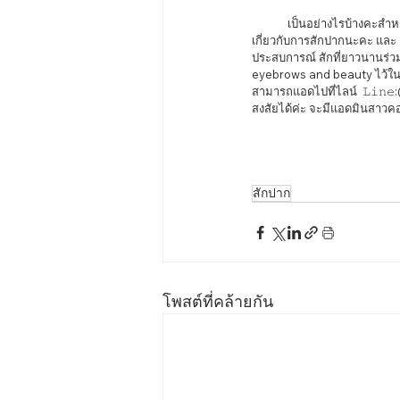
	เป็นอย่างไรบ้างคะสำหรับบทความเกี่ยวกับการสักปากในวันนี้หวังว่าจะมีประโยชน์ไม่มากก็น้อยกับคนที่กำลังสงสัยและหาข้อมูล
เกี่ยวกับการสักปากนะคะ และ 
ประสบการณ์ สักที่ยาวนานร่ว
eyebrows and beauty ไว้ใ
สามารถแอดไปที่ไลน์  𝙻𝚒𝚗𝚎:@
สงสัยได้ค่ะ จะมีแอดมินสาวค
สักปาก
โพสต์ที่คล้ายกัน