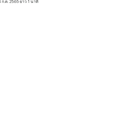
 ก.ค. 2565
ยาว 1 นาที