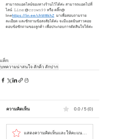
สามารถแอดไลน์ของทางร้านไว้ได้ค่ะ สามารถแอดไปที่
ไลน์  𝙻𝚒𝚗𝚎:@𝚌𝚛𝚘𝚠𝚗𝟿𝟿 หรือ คลิ๊ก@ 
line
https://lin.ee/chW8khZ
  มาเพื่อสอบถามราย
ละเอียด และซักถามข้อสงสัยได้ค่ะ จะมีแอดมินสาวคอย
ตอบข้อซักถามของลูกค้า เพื่อประกอบการตัดสินใจให้ค่ะ 
แท็ก:
บทความน่าสนใจ สักคิ้ว สักปาก
ความคิดเห็น
0.0 / 5 (0)
แสดงความคิดเห็นและให้คะแนน...