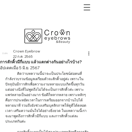
Crown Eyebrow
22 ก.ค. 2565
การสักคิ้วมีกี่แบบ แล้วแตกต่างกันอย่างไรบ้าง?
อัปเดตเมื่อ
5 มิ.ย. 2567
	คิดว่าบทความนี้น่าจะเป็นประโยชน์ต่อคนที่
กำลังรวบรวมข้อมูลเตรียมตัวจะสักคิ้วอยู่ค่ะ เพราะใน
ปัจจุบันมีการสักเพื่อความงามหลายแบบเกิดขึ้นทุกวัน 
แต่อย่างนึงที่ไม่พูดถึงไม่ได้จะเป็นการสักคิ้วค่ะ เพราะ
แพร่หลายเป็นอย่างมาก ข้อดีก็หลากหลาย เพราะหลักๆ
คือการประหยัดเวลาในการเตรียมออกจากบ้านไปได้
หลายนาที รวมถึงยังช่วงเสริมบุคลิกภาพให้ดูดีได้ตลอด
เวลา เสริมความมั่นใจได้อย่างยิ่งยวด ในบทความนี้เรา
จะมาพูดถึงการสักคิ้วมีกี่แบบ และการสักคิ้วแต่ละ
ประเภทกันค่ะ 
	การสักคิ้วแยกเป็นได้สองประเภทหลักๆคือการสัก