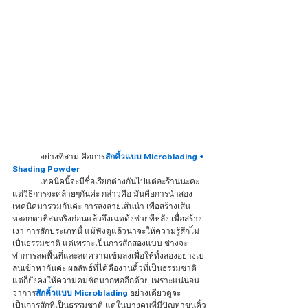
	อย่างที่สาม คือการ
สักคิ้วแบบ Microblading + 
Shading Powder
	เทคนิคนี้จะมีชื่อเรียกต่างกันไปแต่ละร้านนะคะ 
แต่วิธีการจะคล้ายๆกันค่ะ กล่าวคือ มันคือการนำสอง
เทคนิคมารวมกันค่ะ การลงลายเส้นนำ เพื่อสร้างเส้น
หลอกตาที่สมจริงก่อนแล้วจึงเฉดด้งช่วยทีหลัง เพื่อสร้าง
เงา การสักประเภทนี้ แม้ฟังดูแล้วน่าจะให้ความรู้สึกไ่ม่
เป็นธรรมชาติ แต่เพราะเป็นการสักสองแบบ ช่างจะ
ทำการลดพื้นที่และลดความเข้มลงเพื่อให้ทั้งสองอย่างเบ
ลนเข้าหากันค่ะ ผลลัพธ์ที่ได้คืองานคิ้วที่เป็นธรรมชาติ 
แต่ก็ยังคงให้ความคมชัดมากพออีกด้วย เพราะแน่นอน
ว่าการ
สักคิ้วแบบ Microblading
 อย่างเดียวดูจะ
เป็นการสักที่เป็นธรรมชาติ แต่ในบางคนที่มีปัญหาขนคิ้ว