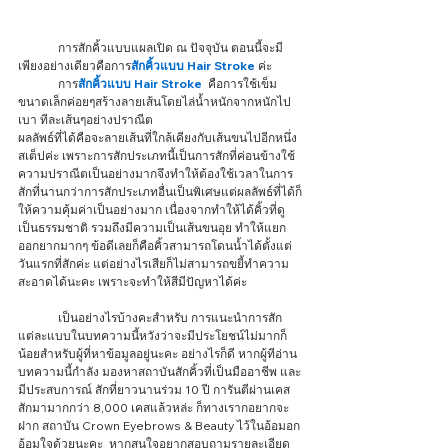
	การสักคิ้วแบบแผลเปิด ณ ปัจจุบัน ตอนนี้จะมี
เพียงอย่างเดียวคือการ
สักคิ้วแบบ Hair Stroke 
ค่ะ 
	การ
สักคิ้วแบบ Hair Stroke 
 คือการใช้เข็ม
ขนาดเล็กค่อยๆสร้างลายเส้นโดยไล่น้ำหนักจากหนักไป
เบา ทีละเส้นๆอย่างปราณีต
ผลลัพธ์ที่ได้คือจะลายเส้นที่ใกล้เคียงกับเส้นขนไปอีกหนึ่ง
สเต็ปค่ะ เพราะการสักประเภทนี้เป็นการสักที่ค่อนข้างใช้
ความปราณีตเป็นอย่างมากจึงทำให้ต้องใช้เวลาในการ
สักที่นานกว่าการสักประเภทอื่นเป็นพิเศษแต่ผลลัพธ์ที่ได้ก็
ให้ความคุ้มค่าเป็นอย่างมาก เนื่องจากทำให้ได้คิ้วที่ดู
เป็นธรรมชาติ รวมถึงมีความเป็นเส้นขนอุย ทำให้แยก
ออกยากมากๆ ข้อดีเลยก็คือคิ้วสามารถโดนน้ำได้ตั้งแต่
วันแรกที่สักค่ะ แต่อย่างไรเสียก็ไม่สามารถขยี้ทำความ
สะอาดได้นะคะ เพราะจะทำให้สีมีปัญหาได้ค่ะ 
	เป็นอย่างไรบ้างคะสำหรับ การแนะนำการสัก
แต่ละแบบในบทความนี้หวังว่าจะมีประโยชน์ไม่มากก็
น้อยสำหรับผู้ที่หาข้อมูลอยู่นะคะ อย่างไรก็ดี หากผู้ทีอ่าน
บทความนี้กำลัง มองหาสถาบันสักคิ้วที่เป็นมืออาชีพ และ
มีประสบการณ์ สักที่ยาวนานร่วม 10 ปี การันตีผ่านเคส
สักมามากกว่า 8,000 เคสแล้วหล่ะ ก็ทางเรากอยากจะ
ฝาก สถาบัน Crown Eyebrows & Beauty ไว้ในอ้อมอก
อ้อมใจด้วยนะคะ  หากสนใจอยากสอบถามรายละเอียด