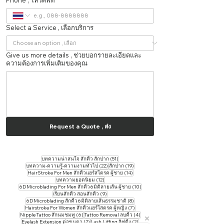
Select a Service , เลือกบริการ
Give us more details , ช่วยบอกรายละเอียดและ
ความต้องการเพิ่มเติมของคุณ
Request a Quote , ส่ง
51 กระทู้
บทความน่าสนใจ สักคิ้ว สักปาก
(51)
22 กระทู้
19 กระทู้
บทความ-ความรู้-ความงามทั่วไป
(22)
สักปาก
(19)
14 กระทู้
HairStroke For Men สักคิ้วแฮร์สโตรค ผู้ชาย
(14)
12 กระทู้
บทความยอดนิยม
(12)
10 กระทู้
6DMicroblading For Men สักคิ้ว6มิติลายเส้น ผู้ชาย
(10)
9 กระทู้
เรียนสักคิ้ว สอนสักคิ้ว
(9)
8 กระทู้
6DMicroblading สักคิ้ว6มิติลายเส้นธรรมชาติ
(8)
7 กระทู้
Hairstroke For Women สักคิ้วแฮร์โสตรค ผู้หญิง
(7)
6 กระทู้
4 กระทู้
Nipple Tattoo สักนมชมพู
(6)
Tattoo ​Removal ลบคิ้ว
(4)
2 กระทู้
2 กระทู้
Eyelash Extension ต่อขนตา
(2)
Lash Liffing ลิฟติ้ง
(2)