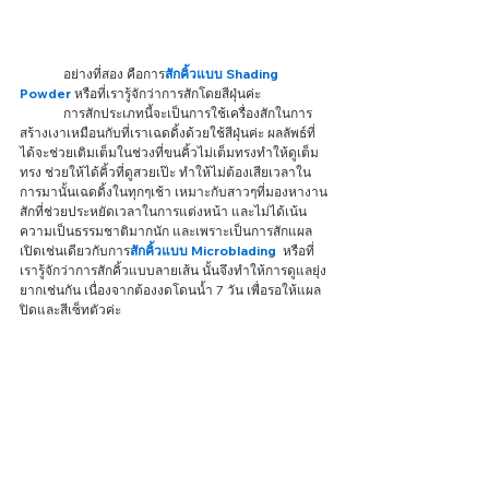
	อย่างที่สอง คือการ
สักคิ้วแบบ Shading 
Powder
 หรือที่เรารู้จักว่าการสักโดยสีฝุ่นค่ะ 
	การสักประเภทนี้จะเป็นการใช้เครื่องสักในการ
สร้างเงาเหมือนกับที่เราเฉดดิ้งด้วยใช้สีฝุ่นค่ะ ผลลัพธ์ที่
ได้จะช่วยเติมเต็มในช่วงที่ขนคิ้วไม่เต็มทรงทำให้ดูเต็ม
ทรง ช่วยให้ได้คิ้วที่ดูสวยเป๊ะ ทำให้ไม่ต้องเสียเวลาใน
การมานั้นเฉดดิ้งในทุกๆเช้า เหมาะกับสาวๆที่มองหางาน
สักที่ช่วยประหยัดเวลาในการแต่งหน้า และไม่ได้เน้น
ความเป็นธรรมชาติมากนัก และเพราะเป็นการสักแผล
เปิดเช่นเดียวกับการ
สักคิ้วแบบ Microblading
  หรือที่
เรารู้จักว่าการสักคิ้วแบบลายเส้น นั้นจึงทำให้การดูแลยุ่ง
ยากเช่นกัน เนื่องจากต้องงดโดนน้ำ 7 วัน เพื่อรอให้แผล
ปิดและสีเซ็ทตัวค่ะ 