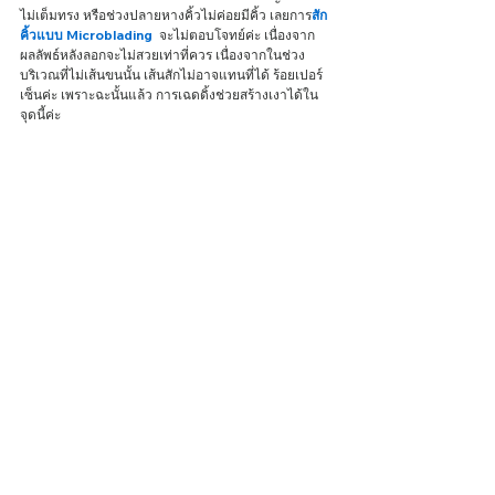
ไม่เต็มทรง หรือช่วงปลายหางคิ้วไม่ค่อยมีคิ้ว เลยการ
สัก
คิ้วแบบ Microblading
  จะไม่ตอบโจทย์ค่ะ เนื่องจาก
ผลลัพธ์หลังลอกจะไม่สวยเท่าที่ควร เนื่องจากในช่วง
บริเวณที่ไม่เส้นขนนั้น เส้นสักไม่อาจแทนที่ได้ ร้อยเปอร์
เซ็นค่ะ เพราะฉะนั้นแล้ว การเฉดดิ้งช่วยสร้างเงาได้ใน
จุดนี้ค่ะ 