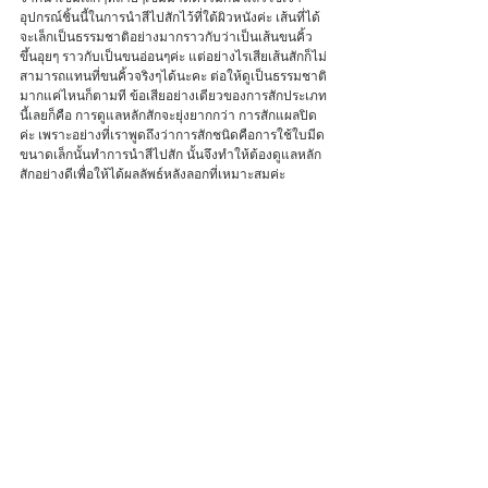
อุปกรณ์ชิ้นนี้ในการนำสีไปสักไว้ที่ใต้ผิวหนังค่ะ เส้นที่ได้
จะเล็กเป็นธรรมชาติอย่างมากราวกับว่าเป็นเส้นขนคิ้ว
ขึ้นอุยๆ ราวกับเป็นขนอ่อนๆค่ะ แต่อย่างไรเสียเส้นสักก็ไม่
สามารถแทนที่ขนคิ้วจริงๆได้นะคะ ต่อให้ดูเป็นธรรมชาติ
มากแค่ไหนก็ตามที ข้อเสียอย่างเดียวของการสักประเภท
นี้เลยก็คือ การดูแลหลักสักจะยุ่งยากกว่า การสักแผลปิด
ค่ะ เพราะอย่างที่เราพูดถึงว่าการสักชนิดคือการใช้ใบมีด
ขนาดเล็กนั้นทำการนำสีไปสัก นั้นจึงทำให้ต้องดูแลหลัก
สักอย่างดีเพื่อให้ได้ผลลัพธ์หลังลอกที่เหมาะสมค่ะ 