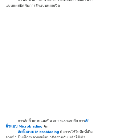
แบบแผลปิดกับการสักแบบแผลเปิด 
	การสักคิ้วแบบแผลปิด อย่างแรกเลยคือ การ
สัก
คิ้วแบบ Microblading
 ค่ะ 
สักคิ้วแบบ Microblading
 คือการใช้ใบมีดที่เกิด
จากนำเข็มเล็กๆหลายๆเข็มมาติดรวมกัน แล้วใช้เจ้า